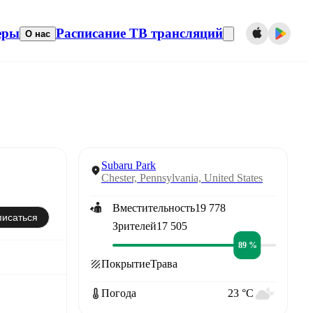
еры
Расписание ТВ трансляций
О нас
Subaru Park
Chester, Pennsylvania, United States
Вместительность
19 778
исаться
Зрителей
17 505
89 %
Покрытие
Трава
Погода
23 °C