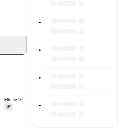
Minute 10
10‎’‎