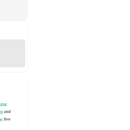
ague
on
and
ew
live