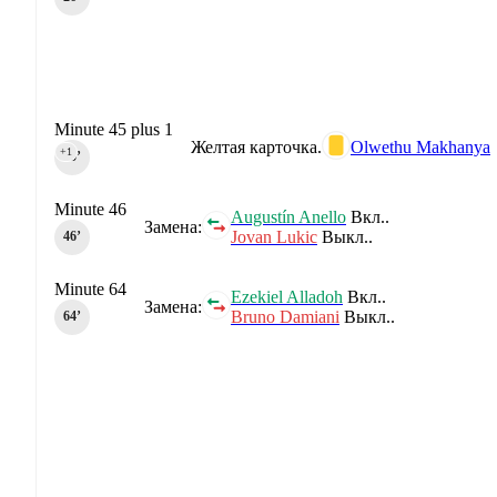
Minute 45 plus 1
Желтая карточка.
Olwethu Makhanya
+1
45‎’‎
Minute 46
Augustín Anello
Вкл..
Замена:
Jovan Lukic
Выкл..
46‎’‎
Minute 64
Ezekiel Alladoh
Вкл..
Замена:
Bruno Damiani
Выкл..
64‎’‎