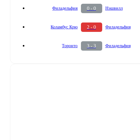
0 - 0
Филадельфия
Нэшвилл
2 - 0
Коламбус Крю
Филадельфия
3 - 3
Торонто
Филадельфия