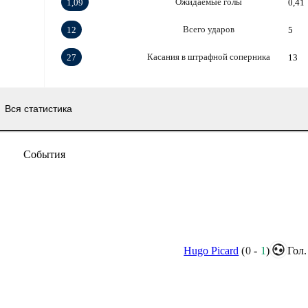
Ожидаемые голы
1,09
0,41
Всего ударов
12
5
Касания в штрафной соперника
27
13
Вся статистика
События
Hugo Picard
(
0
-
1
)
Гол.