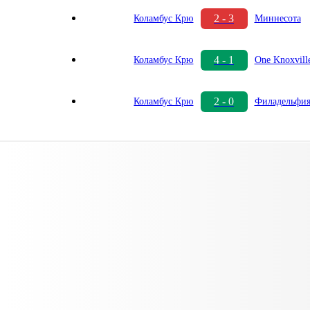
2 - 3
Коламбус Крю
Миннесота
4 - 1
Коламбус Крю
One Knoxvill
2 - 0
Коламбус Крю
Филадельфи