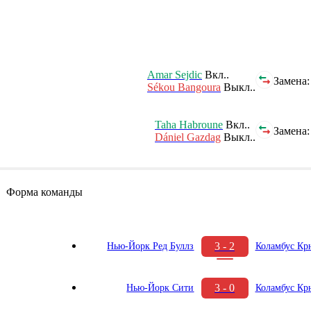
Amar Sejdic
Вкл..
Замена:
Sékou Bangoura
Выкл..
Taha Habroune
Вкл..
Замена:
Dániel Gazdag
Выкл..
Форма команды
3 - 2
Нью-Йорк Ред Буллз
Коламбус Кр
3 - 0
Нью-Йорк Сити
Коламбус Кр