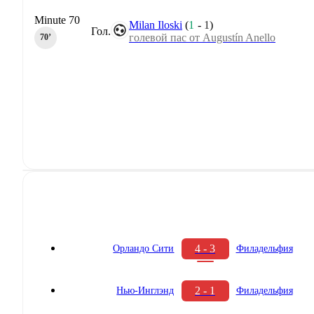
Minute 70
Milan Iloski
(
1
-
1
)
Гол.
голевой пас от Augustín Anello
70‎’‎
4 - 3
Орландо Сити
Филадельфия
2 - 1
Нью-Инглэнд
Филадельфия