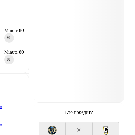
Minute 80
80‎’‎
Minute 80
80‎’‎
ю
Кто победит?
ю
X