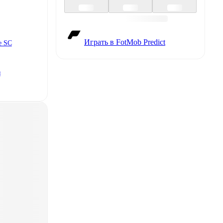
Играть в FotMob Predict
e SC
я