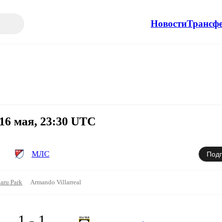
Новости
Трансф
16 мая, 23:30 UTC
МЛС
Подп
aru Park
Armando Villarreal
1 - 1