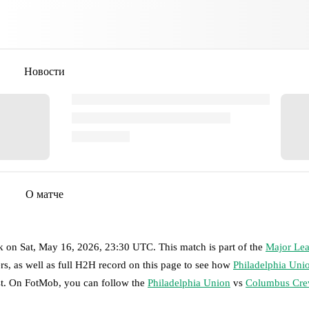
Новости
О матче
k
on
Sat, May 16, 2026, 23:30 UTC
.
This match is part of the
Major Le
rs, as well as full H2H record on this page to see how
Philadelphia Uni
ast. On FotMob, you can follow the
Philadelphia Union
vs
Columbus Cr