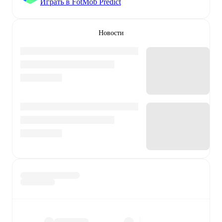
Играть в FotMob Predict
Новости