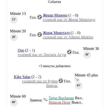
События
Minute 13
Жерар Морено
(
1
-
0
)
Гол.
голевой пас от Жорж Микотадз
13‎’‎
Minute 20
Жорж Микотадз
(
2
-
0
)
Гол.
голевой пас от Alberto Moleiro
20‎’‎
Minute 36
Oso
(
2
-
1
)
Гол.
голевой пас от Люсьен Агум
36‎’‎
+3 минуты добавлено
Minute 45 plus
Kike Salas
(
2
-
2
)
2
+2
голевой пас от Рубен
Гол.
Варгас
45‎’‎
Minute 60
Tajon Buchanan
Вкл..
Замена:
Николя Пепе
Выкл..
60‎’‎