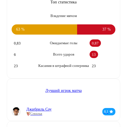
Топ статистика
Владение мячом
63 %
37 %
Ожидаемые голы
0,83
0,87
Всего ударов
6
13
Касания в штрафной соперника
23
23
Лучший игрок матча
Джибриль Соу
8,1
Севилья