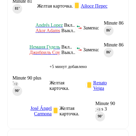
Minute 81
Желтая карточка.
Айосе Перес
81‎’‎
Minute 86
Andrés Lopez
Вкл..
Замена:
Akor Adams
Выкл..
86‎’‎
Minute 86
Неманя Гудель
Вкл..
Замена:
Джибриль Соу
Выкл..
86‎’‎
+5 минут добавлено
Minute 90 plus
Желтая
Renato
2
+2
карточка.
Veiga
90‎’‎
Minute 90
José Ángel
Желтая
plus 3
+3
Carmona
карточка.
90‎’‎