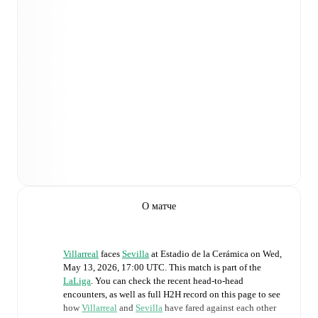
О матче
Villarreal
faces
Sevilla
at
Estadio de la Cerámica
on
Wed,
May 13, 2026, 17:00 UTC
.
This match is part of the
LaLiga
. You can check the recent head-to-head
encounters, as well as full H2H record on this page to see
how
Villarreal
and
Sevilla
have fared against each other