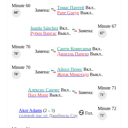
Minute 60
Томас Партей
Вкл..
Замена:
Pape Gueye
Выкл..
60‎’‎
Minute 67
Juanlu Sánchez
Вкл..
Замена:
Рубен Варгас
Выкл..
67‎’‎
Minute 70
Санти Комесанья
Вкл..
Замена:
Даниэль Парехо
Выкл..
70‎’‎
Minute 70
Айосе Перес
Вкл..
Замена:
Жорж Микотадз
Выкл..
70‎’‎
Minute 71
Алексис Санчес
Вкл..
Замена:
Нил Мопе
Выкл..
71‎’‎
Minute 72
Akor Adams
(
2
-
3
)
Гол.
голевой пас от Джибриль Соу
72‎’‎