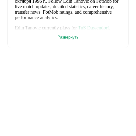
октября 1996 г.
.
Follow Edin Tanovic on FotMob for
live match updates, detailed statistics, career history,
transfer news, FotMob ratings, and comprehensive
performance analytics.
Edin Tanovic
currently plays for
TuS Dassendorf
.
Развернуть
Edin Tanovic
's career has also included time at
St.
Pauli II
and
Holstein Kiel
.
Edin Tanovic
is from
Germany
, and the
national team
includes
Manuel Neuer
,
Antonio Rüdiger
,
Waldemar
Anton
,
Jonathan Tah
,
Aleksandar Pavlovic
,
Joshua
Kimmich
,
Kai Havertz
,
Leon Goretzka
,
Jamie
Leweling
,
Jamal Musiala
,
Nick Woltemade
,
Oliver
Baumann
,
Pascal Groß
,
Maximilian Beier
,
Nico
Schlotterbeck
,
Angelo Stiller
,
Florian Wirtz
,
Nathaniel
Brown
,
Leroy Sané
,
Nadiem Amiri
,
Alexander Nübel
,
David Raum
,
Felix Nmecha
,
Malick Thiaw
,
Assan
Ouédraogo
,
and
Deniz Undav
.
Explore each player's
page on FotMob for comprehensive statistics, match
history, and international career data.
FotMob provides comprehensive coverage of
Edin
Tanovic
, including career statistics, match-by-match
ratings, transfer history, market value trends, and