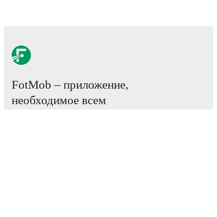
FotMob – приложение,
необходимое всем
любителям футбола.
Матчи
Новости
Центр трансферов
Слухи
Расписание ТВ трансляций
О нас
Работа