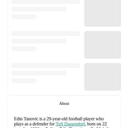
About
Edin Tanovic
is a 29-year-old football player who
plays as a defender
for
TuS Dassendorf
, born on 22