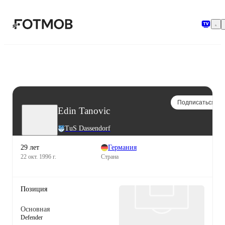
Перейти к основному содержимому
Подписаться
Edin Tanovic
TuS Dassendorf
29 лет
Германия
22 окт. 1996 г.
Страна
Позиция
Основная
Defender