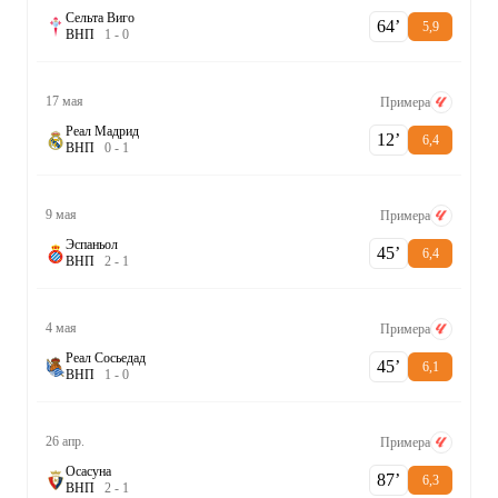
Сельта Виго
64‎’‎
5,9
В
Н
П
1
-
0
17 мая
Примера
Реал Мадрид
12‎’‎
6,4
В
Н
П
0
-
1
9 мая
Примера
Эспаньол
45‎’‎
6,4
В
Н
П
2
-
1
4 мая
Примера
Реал Сосьедад
45‎’‎
6,1
В
Н
П
1
-
0
26 апр.
Примера
Осасуна
87‎’‎
6,3
В
Н
П
2
-
1