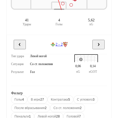
41
4
5,62
Удары
Голы
xG
2 - 2
Тип удара
Левой ногой
Ситуация
Со ст. положения
0,06
0,14
xG
xGOT
Результат
Гол
Фильтр
Голы
4
В игре
27
Контратака
5
С углового
3
После вбрасывания
2
Со ст. положения
2
Пенальти
1
Левой ногой
28
Головой
7