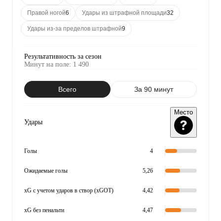
Правой ногой
6
Удары из штрафной площади
32
Удары из-за пределов штрафной
9
Результативность за сезон
Минут на поле
:
1 490
Всего
За 90 минут
Место
Удары
Голы
4
Ожидаемые голы
5,26
xG с учетом ударов в створ (xGOT)
4,42
xG без пенальти
4,47