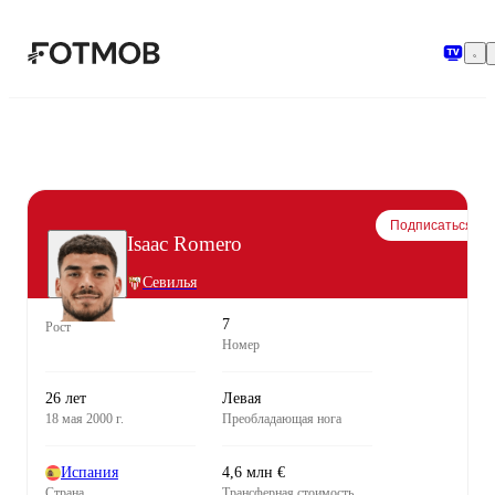
Перейти к основному содержимому
Подписаться
Isaac Romero
Севилья
7
Рост
Номер
26 лет
Левая
18 мая 2000 г.
Преобладающая нога
Испания
4,6 млн €
Страна
Трансферная стоимость