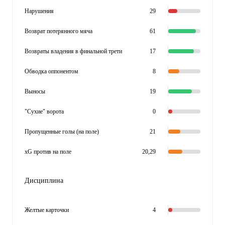
Нарушения
29
Возврат потерянного мяча
61
Возвраты владения в финальной трети
17
Обводка оппонентом
8
Выносы
19
"Сухие" ворота
0
Пропущенные голы (на поле)
21
xG против на поле
20,29
Дисциплина
Желтые карточки
4