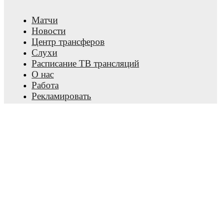
Матчи
Новости
Центр трансферов
Слухи
Расписание ТВ трансляций
О нас
Работа
Рекламировать
Lineup Builder
FAQ
Рейтинг ФИФА (мужчины)
Рейтинг ФИФА (женщины)
Прогнозист
Новостная рассылка
Установить приложение