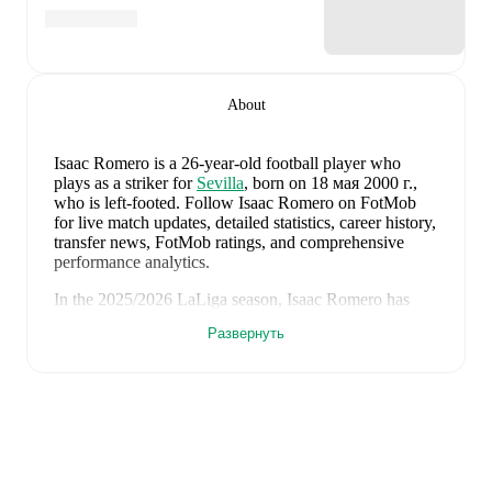
About
Isaac Romero
is a 26-year-old football player who
plays as a striker
for
Sevilla
, born on 18 мая 2000 г.,
who is left-footed
.
Follow Isaac Romero on FotMob
for live match updates, detailed statistics, career history,
transfer news, FotMob ratings, and comprehensive
performance analytics.
In the
2025/2026
LaLiga
season,
Isaac Romero
has
recorded
4 goals, 0 assists, 1 490 minutes, an average
Развернуть
FotMob rating of 6.42, 4 yellow cards, 1 red card
.
Isaac Romero
's
10
most recent matches are shown
below. Visit each match page for full details including
lineups, match events, and advanced statistics:
23 мая 2026 г.
:
0
-
1
loss
away at
Celta Vigo
(
64
minutes
,
5.9 FotMob rating
)