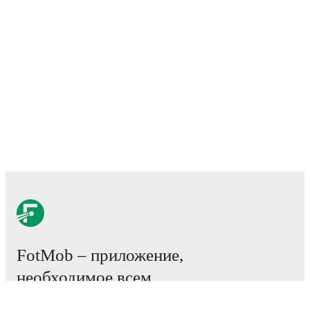
FotMob – приложение,
необходимое всем
любителям футбола.