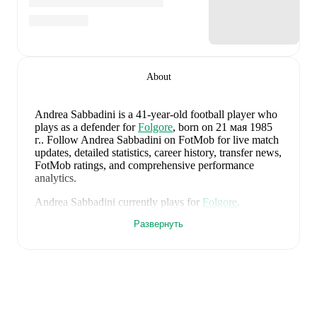
About
Andrea Sabbadini
is a 41-year-old football player who
plays as a defender
for
Folgore
, born on 21 мая 1985
г.
.
Follow Andrea Sabbadini on FotMob for live match
updates, detailed statistics, career history, transfer news,
FotMob ratings, and comprehensive performance
analytics.
Andrea Sabbadini
currently plays for
Folgore
.
Развернуть
Andrea Sabbadini
's career has also included time at
Folgore
.
Andrea Sabbadini
is from
Italy
, and the
national team
includes
Alessio Cacciamani
,
Lorenzo Venturino
,
Niccolò Fortini
,
Gianluigi Donnarumma
,
Marco
Palestra
,
Davide Bartesaghi
,
Fabio Chiarodia
,
Luca
Lipani
,
Filippo Mane
,
Luigi Cherubini
,
Francesco