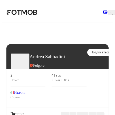
Перейти к основному содержимому
Подписаться
Andrea Sabbadini
Folgore
2
41 год
Номер
21 мая 1985 г.
Италия
Страна
Позиция