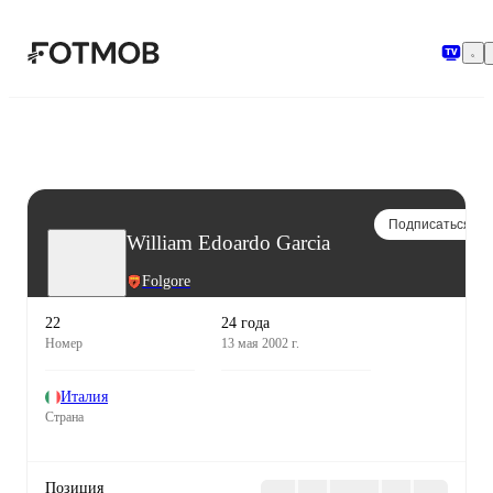
Перейти к основному содержимому
Подписаться
William Edoardo Garcia
Folgore
22
24 года
Номер
13 мая 2002 г.
Италия
Страна
Позиция