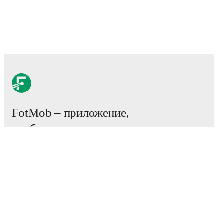
FotMob – приложение,
необходимое всем
любителям футбола.
Матчи
Новости
Центр трансферов
Слухи