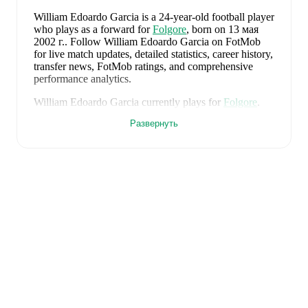
William Edoardo Garcia
is a 24-year-old football player
who plays as a forward
for
Folgore
, born on 13 мая
2002 г.
.
Follow William Edoardo Garcia on FotMob
for live match updates, detailed statistics, career history,
transfer news, FotMob ratings, and comprehensive
performance analytics.
William Edoardo Garcia
currently plays for
Folgore
.
Развернуть
William Edoardo Garcia
is from
Italy
, and the
national
team includes
Alessio Cacciamani
,
Lorenzo Venturino
,
Niccolò Fortini
,
Gianluigi Donnarumma
,
Marco
Palestra
,
Davide Bartesaghi
,
Fabio Chiarodia
,
Luca
Lipani
,
Filippo Mané
,
Luigi Cherubini
,
Francesco
Camarda
,
Francesco Pio Esposito
,
Cher Ndour
,
Luca
Koleosho
,
Giovanni Daffara
,
Luca Reggiani
,
Tommaso Berti
,
Pietro Comuzzo
,
Giacomo Faticanti
,
Seydou Fini
,
Jeff Ekhator
,
Samuele Inácio
,
Matteo
Dagasso
,
Niccolò Pisilli
,
Costantino Favasuli
,
Lorenzo
Palmisani
,
and
Honest Ahanor
.
Explore each player's
page on FotMob for comprehensive statistics, match
history, and international career data.
FotMob provides comprehensive coverage of
William