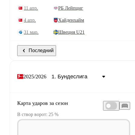
11 апр.
РБ Лейпциг
4 апр.
Хайденхайм
31 мар.
Швеция U21
Последний
2025/2026
Карта ударов за сезон
В створ ворот: 25 %