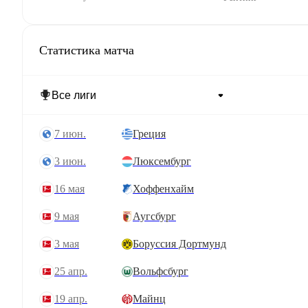
Статистика матча
7 июн.
Греция
3 июн.
Люксембург
16 мая
Хоффенхайм
9 мая
Аугсбург
3 мая
Боруссия Дортмунд
25 апр.
Вольфсбург
19 апр.
Майнц