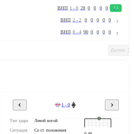
В
Н
П
1
-
0
28
0
0
0
0
7,1
В
Н
П
2
-
2
0
0
0
0
0
-
В
Н
П
0
-
4
90
0
0
0
0
-
Далее
1 - 0
Тип удара
Левой ногой
Ситуация
Со ст. положения
0,49
-