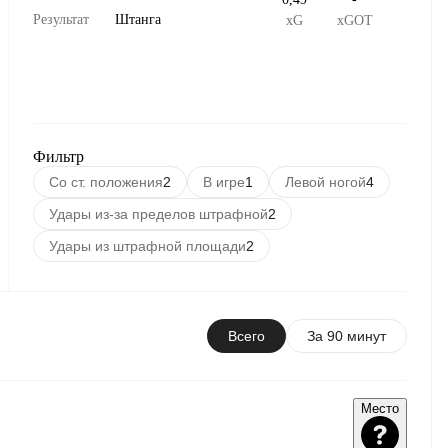
Результат
Штанга
xG
xGOT
Фильтр
Со ст. положения
2
В игре
1
Левой ногой
4
Удары из-за пределов штрафной
2
Удары из штрафной площади
2
Всего
За 90 минут
Место