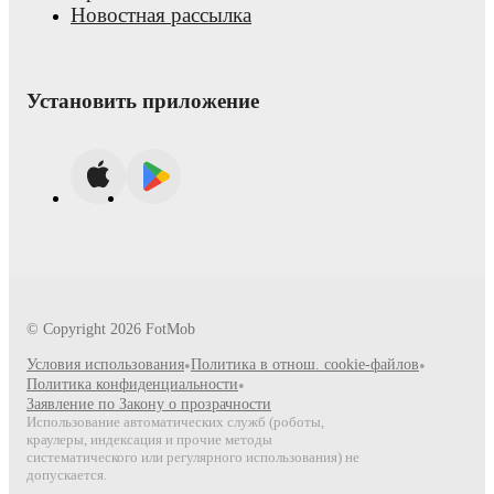
Новостная рассылка
Установить приложение
© Copyright
2026
FotMob
Условия использования
•
Политика в отнош. cookie-файлов
•
Политика конфиденциальности
•
Заявление по Закону о прозрачности
Использование автоматических служб (роботы,
краулеры, индексация и прочие методы
систематического или регулярного использования) не
допускается.