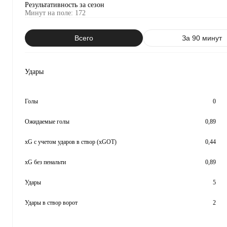
Результативность за сезон
Минут на поле
:
172
Всего
За 90 минут
Удары
Голы
0
Ожидаемые голы
0,89
xG с учетом ударов в створ (xGOT)
0,44
xG без пенальти
0,89
Удары
5
Удары в створ ворот
2