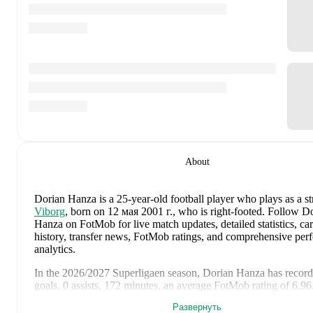
About
Dorian Hanza
is a 25-year-old football player who plays as a st
Viborg
, born on 12 мая 2001 г., who is right-footed
.
Follow Do
Hanza on FotMob for live match updates, detailed statistics, ca
history, transfer news, FotMob ratings, and comprehensive pe
analytics.
In the
2026/2027
Superligaen
season,
Dorian Hanza
has recor
goals, 0 assists, 172 minutes, an average FotMob rating of 6.96
Развернуть
Dorian Hanza
scores highly on
Matches
,
Started
,
and
Minutes