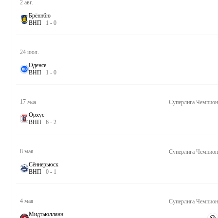
2 авг.
Брённбю
В
Н
П
1
-
0
24 июл.
Оденсе
В
Н
П
1
-
0
17 мая
Орхус
В
Н
П
6
-
2
8 мая
Сённерьюск
В
Н
П
0
-
1
4 мая
Мидтьюлланн