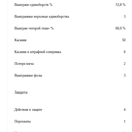
Выиграно единоборств %
53,8 %
Выигранные верховые единоборства
3
Выигран «второй этаж» %
60,0 %
Касания
50
Касания в штрафной соперника
6
Потери мяча
2
Выигранные фолы
3
Защита
Действия в защите
4
Перехваты
1