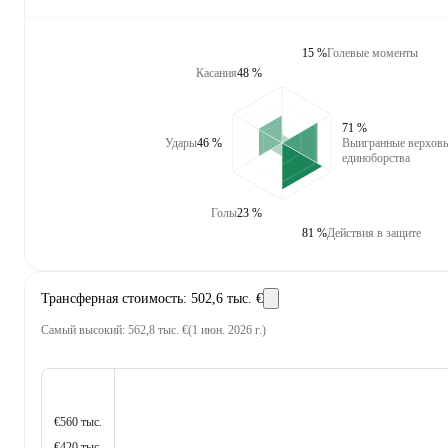
15 %
Голевые моменты
Касания
48 %
71 %
Удары
46 %
Выигранные верхов
единоборства
Голы
23 %
81 %
Действия в защите
Трансферная стоимость
:
502,6 тыс. €
Самый высокий
:
562,8 тыс. €
(
1 июн. 2026 г.
)
€560 тыс.
€420 тыс.