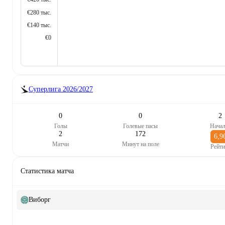
€280 тыс.
€140 тыс.
€0
Суперлига
2026/2027
0
0
2
Голы
Голевые пасы
Начал
2
172
6,9
Матчи
Минут на поле
Рейти
Статистика матча
Виборг