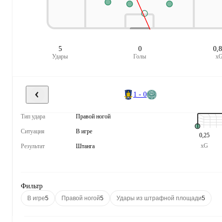
5
0
0,
Удары
Голы
x
1 - 0
Тип удара
Правой ногой
Ситуация
В игре
0,25
xG
Результат
Штанга
Фильтр
В игре
5
Правой ногой
5
Удары из штрафной площади
5