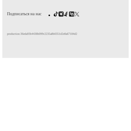
Подписаться на нас
production:36eda93b4438b099c2235a8b0351d2e8a67184d2