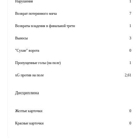
Нарушения
1
Возврат потерянного мяча
7
Возвраты владения в финальной трети
1
Выносы
3
"Сухие" ворота
0
Пропущенные голы (на поле)
1
xG против на поле
2,61
Дисциплина
Желтые карточки
0
Красные карточки
0