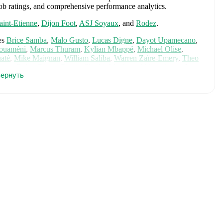
tMob ratings, and comprehensive performance analytics.
aint-Etienne
,
Dijon Foot
,
ASJ Soyaux
,
and
Rodez
.
es
Brice Samba
,
Malo Gusto
,
Lucas Digne
,
Dayot Upamecano
,
houaméni
,
Marcus Thuram
,
Kylian Mbappé
,
Michael Olise
,
até
,
Mike Maignan
,
William Saliba
,
Warren Zaïre-Emery
,
Theo
teta
,
Robin Risser
,
Rayan Cherki
,
Maghnes Akliouche
,
and
ернуть
mprehensive statistics, match history, and international career
h
, including career statistics, match-by-match ratings, transfer
s.
Follow Sébastien Joseph to receive notifications about