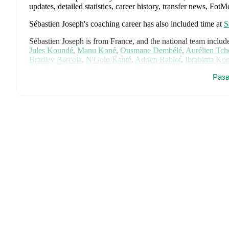
updates, detailed statistics, career history, transfer news, Fo
Sébastien Joseph
's coaching career has also included time at
S
Sébastien Joseph
is from
France
, and the
national team includ
Jules Koundé
,
Manu Koné
,
Ousmane Dembélé
,
Aurélien Tc
Bradley Barcola
,
N'Golo Kanté
,
Adrien Rabiot
,
Ibrahima Kon
Hernández
,
Désiré Doué
,
Lucas Hernández
,
Jean-Philippe Ma
Разв
Maxence Lacroix
.
Explore each player's page on FotMob for co
data.
FotMob provides comprehensive coverage of
Sébastien Josep
history, market value trends, and detailed performance analytic
upcoming matches, goals, and other key events.