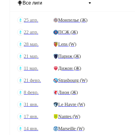
25 апр.
Монпелье (Ж)
22 апр.
ПСЖ (Ж)
28 мар.
Lens (W)
21 мар.
Париж (Ж)
11 мар.
Дижон (Ж)
21 февр.
Strasbourg (W)
8 февр.
Лион (Ж)
31 янв.
Le Havre (W)
17 янв.
Nantes (W)
14 янв.
Marseille (W)