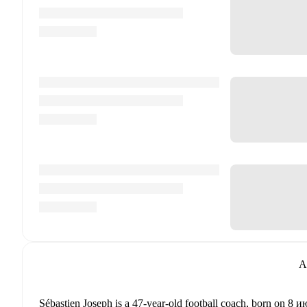
A
Sébastien Joseph
is a 47-year-old football coach
, born on 8 и