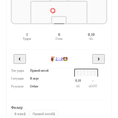
1
0
0,10
Удары
Голы
xG
2 - 0
Тип удара
Правой ногой
Ситуация
В игре
0,10
-
xG
xGOT
Результат
Отбит
Фильтр
В игре
1
Правой ногой
1