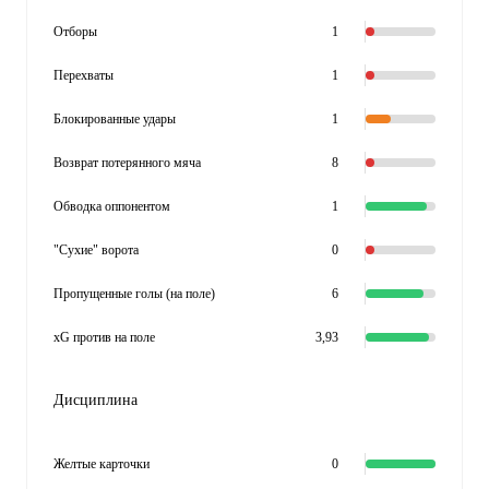
Отборы
1
Перехваты
1
Блокированные удары
1
Возврат потерянного мяча
8
Обводка оппонентом
1
"Сухие" ворота
0
Пропущенные голы (на поле)
6
xG против на поле
3,93
Дисциплина
Желтые карточки
0