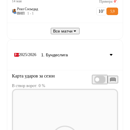
14 мая
Примера
Реал Сосьедад
10‎’‎
5,9
В
Н
П
1
-
1
Все матчи
2025/2026
Карта ударов за сезон
В створ ворот: 0 %