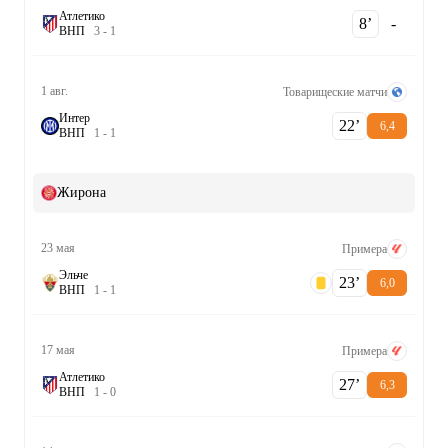
Атлетико
8‎’‎
-
В
Н
П
3
-
1
1 авг.
Товарищеские матчи
Интер
22‎’‎
6,4
В
Н
П
1
-
1
Жирона
23 мая
Примера
Эльче
23‎’‎
6,0
В
Н
П
1
-
1
17 мая
Примера
Атлетико
27‎’‎
6,3
В
Н
П
1
-
0