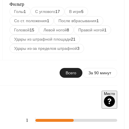
Фильтр
Голы
1
С углового
17
В игре
5
Со ст. положения
1
После вбрасывания
1
Головой
15
Левой ногой
8
Правой ногой
1
Удары из штрафной площади
21
Удары из-за пределов штрафной
3
Всего
За 90 минут
Место
1