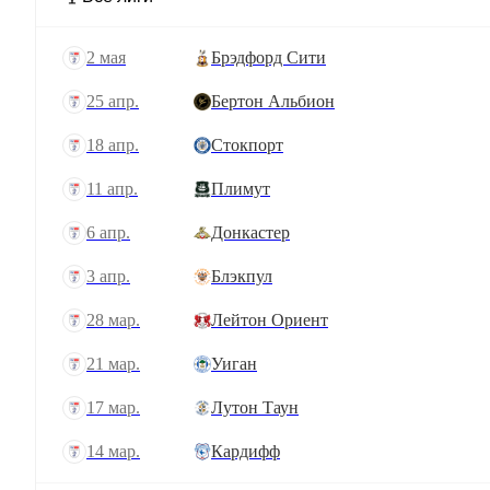
2 мая
Брэдфорд Сити
25 апр.
Бертон Альбион
18 апр.
Стокпорт
11 апр.
Плимут
6 апр.
Донкастер
3 апр.
Блэкпул
28 мар.
Лейтон Ориент
21 мар.
Уиган
17 мар.
Лутон Таун
14 мар.
Кардифф