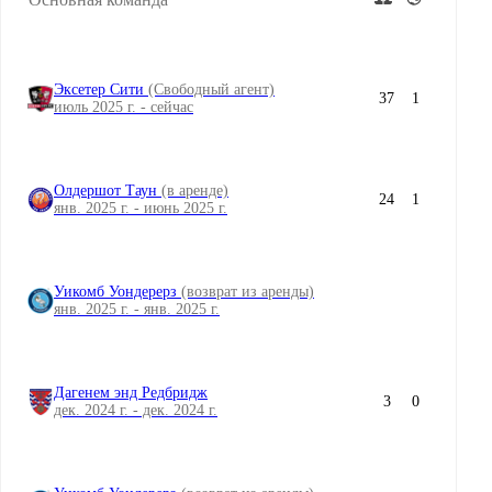
Эксетер Сити
(Свободный агент)
37
1
июль 2025 г. - сейчас
Олдершот Таун
(в аренде)
24
1
янв. 2025 г. - июнь 2025 г.
Уикомб Уондерерз
(возврат из аренды)
янв. 2025 г. - янв. 2025 г.
Дагенем энд Редбридж
3
0
дек. 2024 г. - дек. 2024 г.