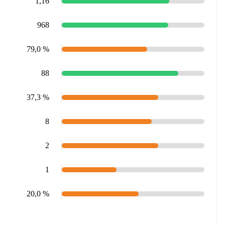
1,16
968
79,0 %
88
37,3 %
8
2
1
20,0 %