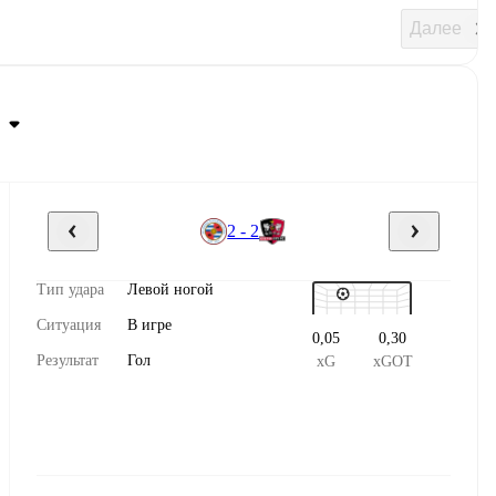
Далее
2 - 2
Тип удара
Левой ногой
Ситуация
В игре
0,05
0,30
Результат
Гол
xG
xGOT