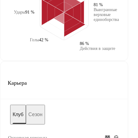
81 %
Выигранные
Удары
91 %
верховые
единоборства
Голы
42 %
86 %
Действия в защите
Карьера
Клуб
Сезон
Основная команда