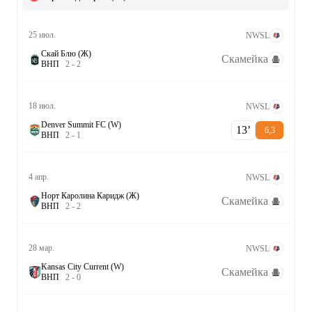
25 июл.
NWSL
Скай Блю (Ж)
Скамейка
В
Н
П
2
-
2
18 июл.
NWSL
Denver Summit FC (W)
13‎’‎
6,3
В
Н
П
2
-
1
4 апр.
NWSL
Норт Каролина Каридж (Ж)
Скамейка
В
Н
П
2
-
2
28 мар.
NWSL
Kansas City Current (W)
Скамейка
В
Н
П
2
-
0