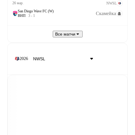
26 мар.
NWSL
San Diego Wave FC (W)
Скамейка
В
Н
П
3
-
1
Все матчи
2026