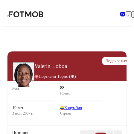
Перейти к основному содержимому
Подписаться
Valerin Loboa
Портленд Торнс (Ж)
88
Рост
Номер
19 лет
Колумбия
3 июл. 2007 г.
Страна
Позиция