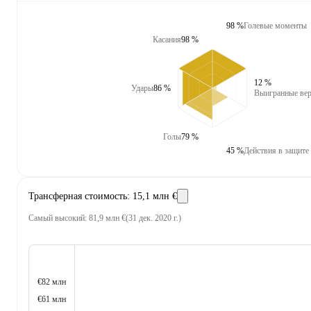
98 %
Голевые моменты
Касания
98 %
12 %
Удары
86 %
Выигранные вер
Голы
79 %
45 %
Действия в защите
Трансферная стоимость
:
15,1 млн €
Самый высокий
:
81,9 млн €
(
31 дек. 2020 г.
)
€82 млн
€61 млн