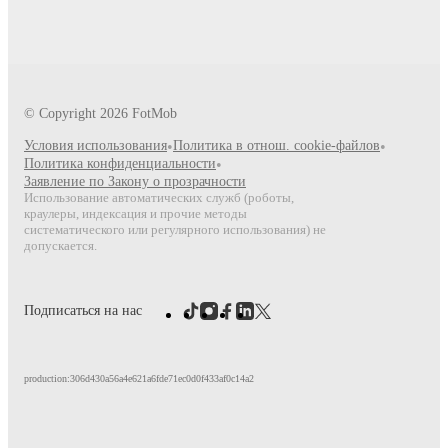
© Copyright
2026
FotMob
Условия использования
•
Политика в отнош. cookie-файлов
•
Политика конфиденциальности
•
Заявление по Закону о прозрачности
Использование автоматических служб (роботы,
краулеры, индексация и прочие методы
систематического или регулярного использования) не
допускается.
Подписаться на нас
production:306d430a56a4e621a6fde71ec0d0f433af0c14a2