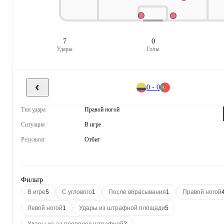
7
0
Удары
Голы
0 - 0
Тип удара
Правой ногой
Ситуация
В игре
Результат
Отбит
Фильтр
В игре
5
С углового
1
После вбрасывания
1
Правой ногой
Левой ногой
1
Удары из штрафной площади
5