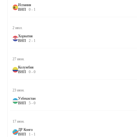
Испания
В
Н
П
0
-
1
2 июл.
Хорватия
В
Н
П
2
-
1
27 июн.
Колумбия
В
Н
П
0
-
0
23 июн.
Узбекистан
В
Н
П
5
-
0
17 июн.
ДР Конго
В
Н
П
1
-
1