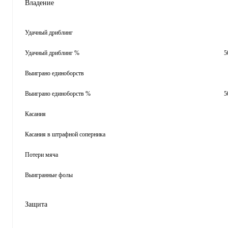
Владение
Удачный дриблинг
Удачный дриблинг %
5
Выиграно единоборств
Выиграно единоборств %
5
Касания
Касания в штрафной соперника
Потери мяча
Выигранные фолы
Защита