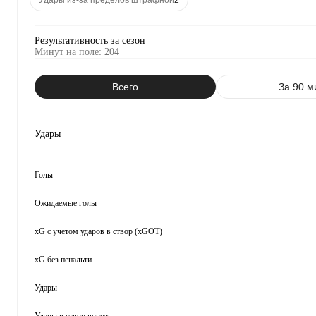
Удары из-за пределов штрафной
2
Результативность за сезон
Минут на поле
:
204
Всего
За 90 м
Удары
Голы
Ожидаемые голы
xG с учетом ударов в створ (xGOT)
xG без пенальти
Удары