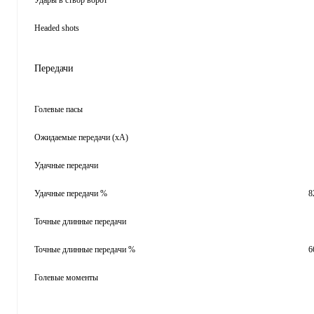
Удары в створ ворот
Headed shots
Передачи
Голевые пасы
Ожидаемые передачи (xA)
Удачные передачи
Удачные передачи %
8
Точные длинные передачи
Точные длинные передачи %
6
Голевые моменты