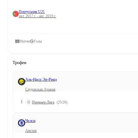
Португалия U21
окт. 2017 г. - авг. 2019 г.
Матчи
Голы
Трофеи
Аль-Наср Эр-Рияд
Саудовская Аравия
1
Премьер-Лига
(25/26)
Челси
Англия