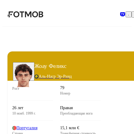
Перейти к основному содержимому
Жоау Феликс
Аль-Наср Эр-Рияд
79
Рост
Номер
26 лет
Правая
10 нояб. 1999 г.
Преобладающая нога
Португалия
15,1 млн €
Страна
Трансферная стоимость