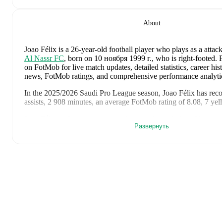
About
Joao Félix
is a 26-year-old football player who plays as a attac
Al Nassr FC
, born on 10 ноября 1999 г., who is right-footed
.
F
on FotMob for live match updates, detailed statistics, career hist
news, FotMob ratings, and comprehensive performance analyti
In the
2025/2026
Saudi Pro League
season,
Joao Félix
has rec
assists, 2 908 minutes, an average FotMob rating of 8.08, 7 yel
Joao Félix
's
10
most recent matches are shown below. Visit eac
Развернуть
full details including lineups, match events, and advanced statist
6 июля 2026 г.
:
0
-
1
loss
at home vs
Spain
(
71 minutes
,
6.9
2 июля 2026 г.
:
2
-
1
win
at home vs
Croatia
(
unused substit
27 июня 2026 г.
:
0
-
0
draw
away at
Colombia
(
70 minutes
,
rating
)
23 июня 2026 г.
:
5
-
0
win
at home vs
Uzbekistan
(
63 minut
rating
)
17 июня 2026 г.
:
1
-
1
draw
at home vs
DR Congo
(
unused s
10 июня 2026 г.
:
2
-
1
win
at home vs
Nigeria
(
45 minutes
,
1