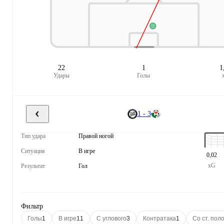
22
1
1
Удары
Голы
1 - 3
Тип удара
Правой ногой
Ситуация
В игре
0,02
xG
Результат
Гол
Фильтр
Голы
1
В игре
11
С углового
3
Контратака
1
Со ст. пол