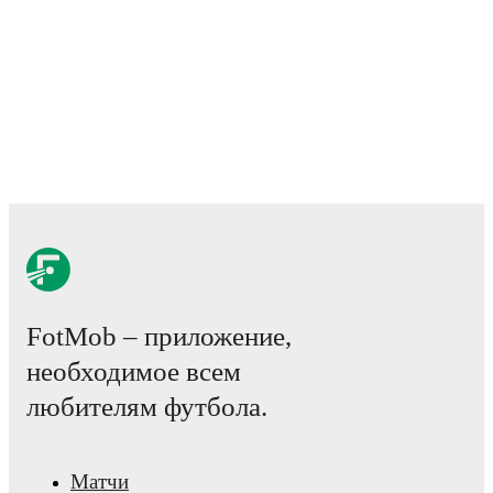
detailed team statistics.
FotMob provides comprehensive coverage of
Matthäus Taferne
career statistics, match-by-match ratings, transfer history, marke
trends, and detailed performance analytics.
Follow Matthäus Taf
receive notifications about upcoming matches, goals, and other
FotMob – приложение,
необходимое всем
любителям футбола.
Матчи