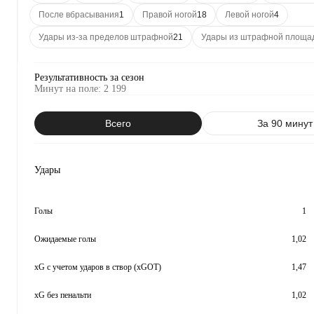
После вбрасывания
1
Правой ногой
18
Левой ногой
4
Удары из-за пределов штрафной
21
Удары из штрафной площа
Результативность за сезон
Минут на поле
:
2 199
Всего
За 90 минут
Удары
Голы
1
Ожидаемые голы
1,02
xG с учетом ударов в створ (xGOT)
1,47
xG без пенальти
1,02