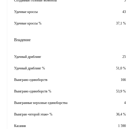
Созданные голевые моменты
5
Удачные кроссы
43
Удачные кроссы %
37,1 %
Владение
Удачный дриблинг
25
Удачный дриблинг %
51,0 %
Выиграно единоборств
166
Выиграно единоборств %
53,9 %
Выигранные верховые единоборства
4
Выигран «второй этаж» %
36,4 %
Касания
1 590