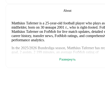
About
Matthäus Taferner
is a 25-year-old football player who plays as
midfielder
, born on 30 января 2001 г., who is right-footed
.
Fol
Matthäus Taferner on FotMob for live match updates, detailed st
career history, transfer news, FotMob ratings, and comprehensi
performance analytics.
In the
2025/2026
Bundesliga
season,
Matthäus Taferner
has re
goal, 2 assists, 2 199 minutes, an average FotMob rating of
7.328846153846154, 5 yellow cards, 1 red card
.
Развернуть
Matthäus Taferner
scores highly on
Rating
,
Started
,
and
Minute
to
defensive midfielders
in the
Bundesliga
.
Matthäus Taferner
's
10
most recent matches are shown below. V
match page for full details including lineups, match events, an
statistics:
9 мая 2026 г.
:
1
-
1
draw
at home vs
BW Linz
(
90 minutes
,
1
card
,
7.5 FotMob rating
)
2 мая 2026 г.
:
0
-
4
loss
away at
Grazer AK
(
62 minutes
,
6.3