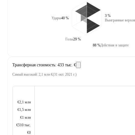
3 %
Удары
40 %
Выигранные верхов
Голы
29 %
88 %
Действия в защите
Трансферная стоимость
:
433 тыс. €
Самый высокий
:
2,1 млн €
(
31 окт. 2021 г.
)
€2,1 млн
€1,5 млн
€1 млн
€510 тыс.
€0