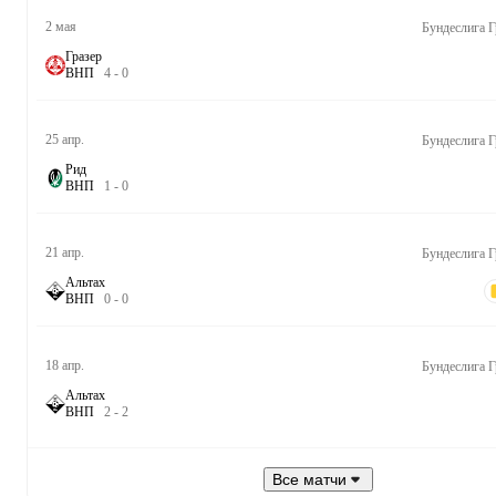
2 мая
Бундеслига Г
Гразер
В
Н
П
4
-
0
25 апр.
Бундеслига Г
Рид
В
Н
П
1
-
0
21 апр.
Бундеслига Г
Альтах
В
Н
П
0
-
0
18 апр.
Бундеслига Г
Альтах
В
Н
П
2
-
2
Все матчи