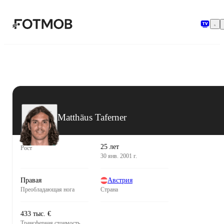
Перейти к основному содержимому
Matthäus Taferner
25 лет
Рост
30 янв. 2001 г.
Правая
Австрия
Преобладающая нога
Страна
433 тыс. €
Трансферная стоимость