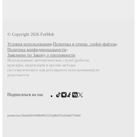
© Copyright
2026
FotMob
Условия использования
•
Политика в отнош. cookie-файлов
•
Политика конфиденциальности
•
Заявление по Закону о прозрачности
Использование автоматических служб (роботы,
краулеры, индексация и прочие методы
систематического или регулярного использования) не
допускается.
Подписаться на нас
production:36eda93b4438b099c2235a8b0351d2e8a67184d2