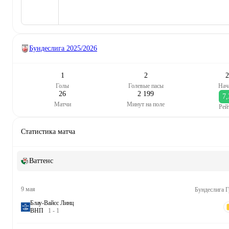
Бундеслига
2025/2026
1
2
2
Голы
Голевые пасы
Нач
26
2 199
7,
Матчи
Минут на поле
Рей
Статистика матча
Ваттенс
9 мая
Бундеслига Г
Блау-Вайсс Линц
В
Н
П
1
-
1