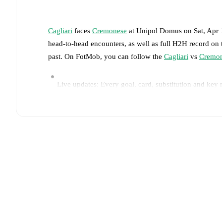
Cagliari
faces
Cremonese
at
Unipol Domus
on
Sat, Apr
head-to-head encounters, as well as full H2H record on
past. On FotMob, you can follow the
Cagliari
vs
Cremo
Live updates: Every goal, card, substitution and key
Real-time extensive stats powered by Opta: Possessi
The lineups are:
Cagliari
(3-5-2)
:
Elia Caprile
-
Juan Rodríguez
,
Yerry
Alessandro Deiola
,
Adam Obert
-
Gennaro Borrelli
,
S
Cremonese
(4-4-2)
:
Emil Audero
-
Filippo Terraccian
Mussolini
,
Alberto Grassi
,
Warren Bondo
,
Jari Vande