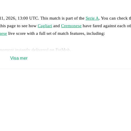
 11, 2026, 13:00 UTC
.
This match is part of the
Serie A
. You can check t
 this page to see how
Cagliari
and
Cremonese
have fared against each ot
nese
live score with a full set of match features, including:
 moment instantly delivered on FotMob.
Visa mer
on, shots, corners, big chances created, xG, momentum, and shot maps.
 Mina
,
Luca Mazzitelli
-
Marco Palestra
,
Michael Folorunsho
,
Gianluca 
ebastiano Esposito
.
o
,
Federico Baschirotto
,
Sebastiano Luperto
,
Giuseppe Pezzella
-
Romano
putte
-
Federico Bonazzoli
,
David Okereke
.