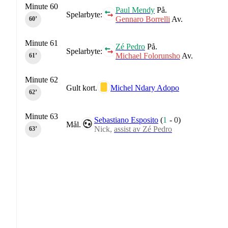
Minute 60
Paul Mendy
På.
Spelarbyte:
Gennaro Borrelli
Av.
60‎’‎
Minute 61
Zé Pedro
På.
Spelarbyte:
Michael Folorunsho
Av.
61‎’‎
Minute 62
Gult kort.
Michel Ndary Adopo
62‎’‎
Minute 63
Sebastiano Esposito
(
1
-
0
)
Mål.
Nick,
assist av Zé Pedro
63‎’‎