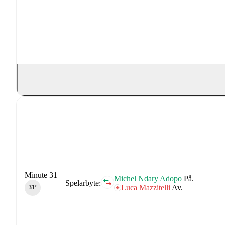
Minute 31
Michel Ndary Adopo
På.
Spelarbyte:
Luca Mazzitelli
Av.
31‎’‎