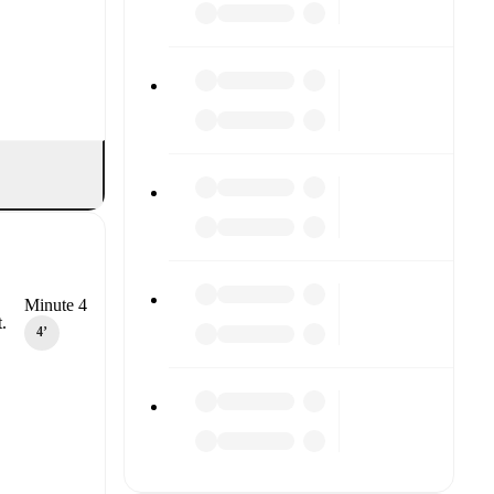
Minute 4
.
4‎’‎