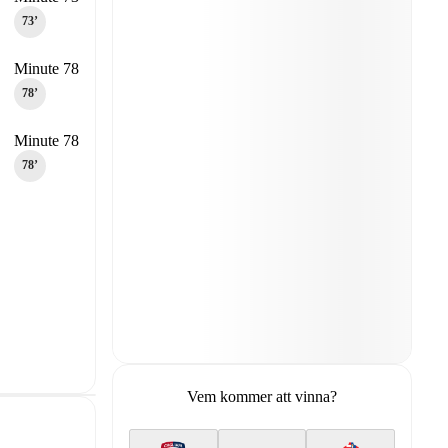
73‎’‎
Minute 78
78‎’‎
Minute 78
78‎’‎
Vem kommer att vinna?