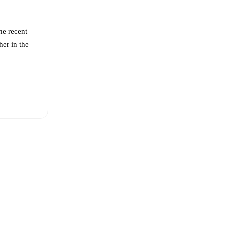
he recent
her in the
Gaetano
,
 Floriani