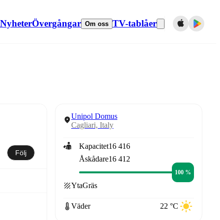
Nyheter
Övergångar
TV-tablåer
Om oss
Unipol Domus
Cagliari, Italy
Kapacitet
16 416
Följ
Åskådare
16 412
100 %
Yta
Gräs
Väder
22 °C