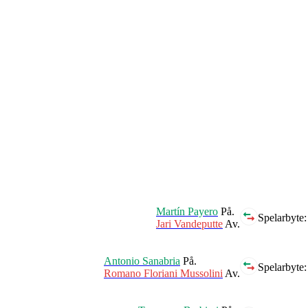
Martín Payero
På.
Spelarbyte:
Jari Vandeputte
Av.
Antonio Sanabria
På.
Spelarbyte:
Romano Floriani Mussolini
Av.