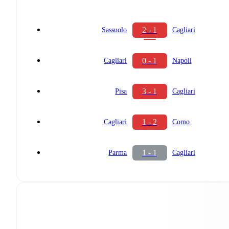
2 - 1
Sassuolo
Cagliari
0 - 1
Cagliari
Napoli
3 - 1
Pisa
Cagliari
1 - 2
Cagliari
Como
1 - 1
Parma
Cagliari