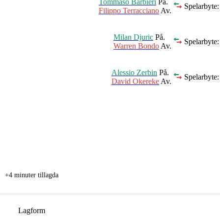
Tommaso Barbieri
På.
Spelarbyte:
Filippo Terracciano
Av.
Milan Djuric
På.
Spelarbyte:
Warren Bondo
Av.
Alessio Zerbin
På.
Spelarbyte:
David Okereke
Av.
+4 minuter tillagda
Lagform