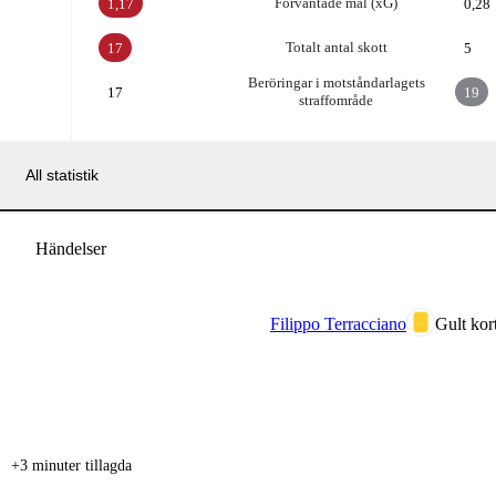
Förväntade mål (xG)
1,17
0,28
Totalt antal skott
17
5
Beröringar i motståndarlagets
17
19
straffområde
All statistik
Händelser
Filippo Terracciano
Gult kort
+3 minuter tillagda