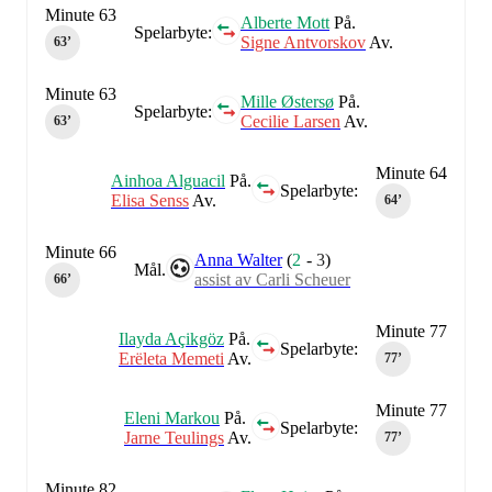
Minute 63
Alberte Mott
På.
Spelarbyte:
Signe Antvorskov
Av.
63‎’‎
Minute 63
Mille Østersø
På.
Spelarbyte:
Cecilie Larsen
Av.
63‎’‎
Minute 64
Ainhoa Alguacil
På.
Spelarbyte:
Elisa Senss
Av.
64‎’‎
Minute 66
Anna Walter
(
2
-
3
)
Mål.
assist av Carli Scheuer
66‎’‎
Minute 77
Ilayda Açikgöz
På.
Spelarbyte:
Erëleta Memeti
Av.
77‎’‎
Minute 77
Eleni Markou
På.
Spelarbyte:
Jarne Teulings
Av.
77‎’‎
Minute 82