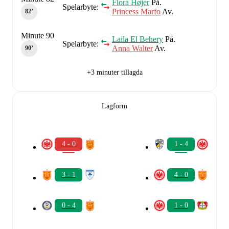
Flora Højer
På.
Spelarbyte:
Princess Marfo
Av.
82‎’‎
Minute 90
Laila El Behery
På.
Spelarbyte:
Anna Walter
Av.
90‎’‎
+3 minuter tillagda
Lagform
4 - 0
1 - 4
3 - 1
4 - 0
0 - 4
1 - 0