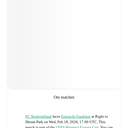
Om matchen
FC Nordsjælland
faces
Eintracht Frankfurt
at
Right to
Dream Park
on
Wed, Feb 18, 2026, 17:00 UTC
.
This
match is part of the
UEFA Women's Europa Cup
. You can