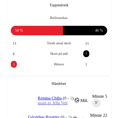
Toppstatistik
Bollinnehav
54 %
46 %
Totalt antal skott
11
11
Skott på mål
6
7
Hörnor
3
1
Händelser
Minute 5
Remina Chiba
(
0
-
1
)
Mål.
assist av Jella Veit
5‎’‎
Minute 22
Géraldine Reuteler
(
0
-
2
)