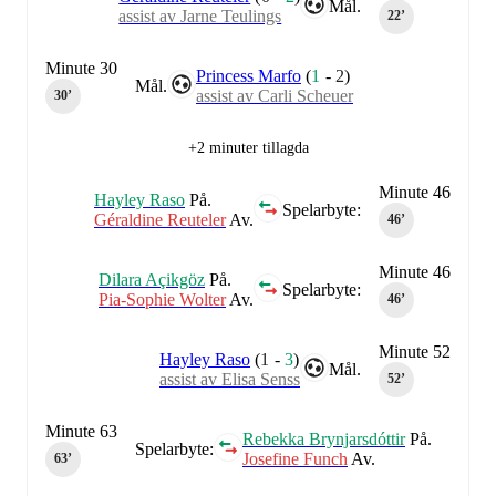
Mål.
assist av Jarne Teulings
22‎’‎
Minute 30
Princess Marfo
(
1
-
2
)
Mål.
assist av Carli Scheuer
30‎’‎
+2 minuter tillagda
Minute 46
Hayley Raso
På.
Spelarbyte:
Géraldine Reuteler
Av.
46‎’‎
Minute 46
Dilara Açikgöz
På.
Spelarbyte:
Pia-Sophie Wolter
Av.
46‎’‎
Minute 52
Hayley Raso
(
1
-
3
)
Mål.
assist av Elisa Senss
52‎’‎
Minute 63
Rebekka Brynjarsdóttir
På.
Spelarbyte:
Josefine Funch
Av.
63‎’‎