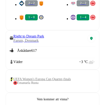
2 - 2
2 - 2
1 - 0
1 - 4
Right to Dream Park
Farum, Denmark
Åskådare
617
Väder
−3 °C
UEFA Women's Europa Cup Quarter-finals
Emanuela Rusta
Vem kommer att vinna?