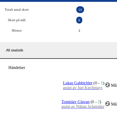
Totalt antal skott
10
Skott på mål
8
Hörnor
3
All statistik
Händelser
Lukas Gabbichler
(
0
-
1
)
Mål
assist av Juri Kirchmayr
Tomislav Glavan
(
0
-
2
)
Mål
assist av Niklas Schneider