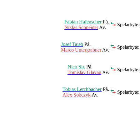
Fabian Hafenscher
På.
Spelarbyte:
Niklas Schneider
Av.
Josef Taieb
På.
Spelarbyte:
Marco Untergrabner
Av.
Nico Six
På.
Spelarbyte:
Tomislav Glavan
Av.
Tobias Lerchbacher
På.
Spelarbyte:
Alex Sobczyk
Av.