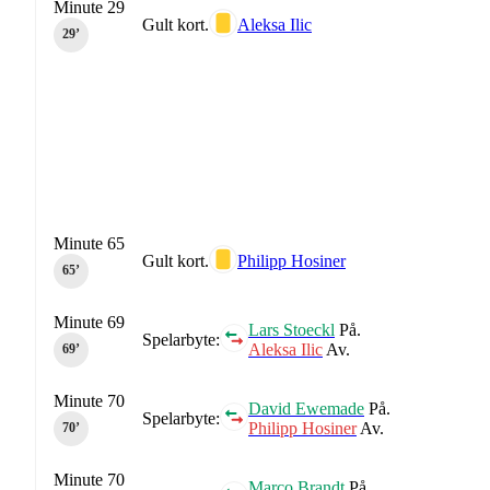
Minute 29
Gult kort.
Aleksa Ilic
29‎’‎
Minute 65
Gult kort.
Philipp Hosiner
65‎’‎
Minute 69
Lars Stoeckl
På.
Spelarbyte:
Aleksa Ilic
Av.
69‎’‎
Minute 70
David Ewemade
På.
Spelarbyte:
Philipp Hosiner
Av.
70‎’‎
Minute 70
Marco Brandt
På.