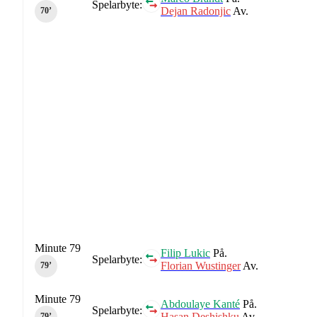
Spelarbyte:
Dejan Radonjic
Av.
70‎’‎
Minute 79
Filip Lukic
På.
Spelarbyte:
Florian Wustinger
Av.
79‎’‎
Minute 79
Abdoulaye Kanté
På.
Spelarbyte:
Hasan Deshishku
Av.
79‎’‎