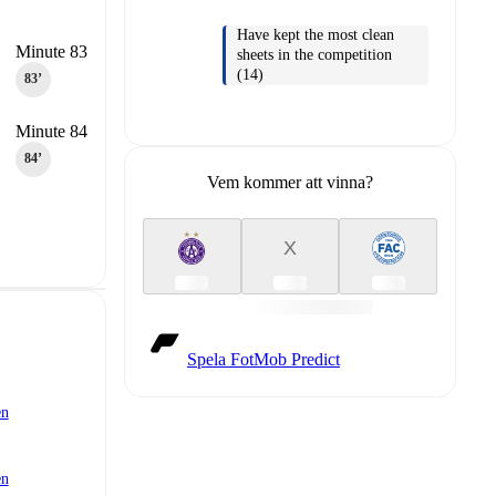
Have kept the most clean
Minute 83
sheets in the competition
(14)
83‎’‎
Minute 84
84‎’‎
Vem kommer att vinna?
X
Spela FotMob Predict
en
en