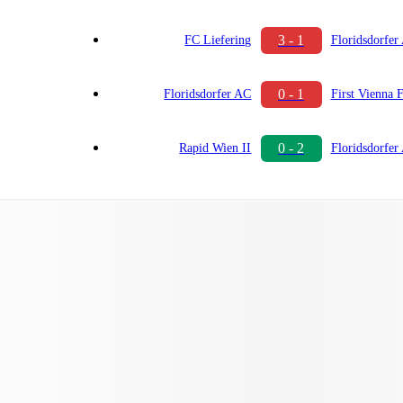
3 - 1
FC Liefering
Floridsdorfer
0 - 1
Floridsdorfer AC
First Vienna 
0 - 2
Rapid Wien II
Floridsdorfer