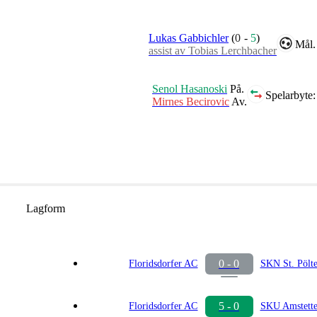
Lukas Gabbichler
(
0
-
5
)
Mål.
assist av Tobias Lerchbacher
Senol Hasanoski
På.
Spelarbyte:
Mirnes Becirovic
Av.
Lagform
0 - 0
Floridsdorfer AC
SKN St. Pölt
5 - 0
Floridsdorfer AC
SKU Amstett