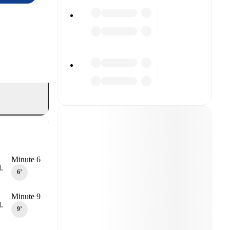
Minute 6
.
6‎’‎
Minute 9
.
9‎’‎