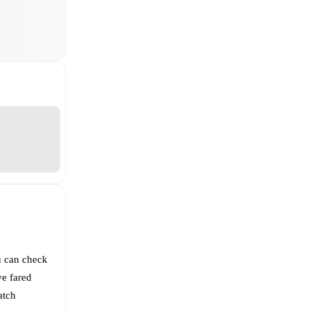
u can check
e fared
atch