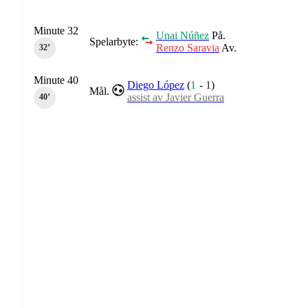
Minute 32
Unai Núñez
På.
Spelarbyte:
Renzo Saravia
Av.
32‎’‎
Minute 40
Diego López
(
1
-
1
)
Mål.
assist av Javier Guerra
40‎’‎