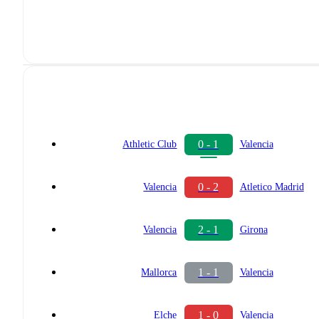
0 - 1
Athletic Club
Valencia
0 - 2
Valencia
Atletico Madrid
2 - 1
Valencia
Girona
1 - 1
Mallorca
Valencia
1 - 0
Elche
Valencia