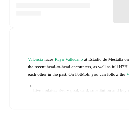
Valencia
faces
Rayo Vallecano
at
Estadio de Mestalla
o
the recent head-to-head encounters, as well as full H2H
each other in the past. On FotMob, you can follow the
V
Live updates: Every goal, card, substitution and key
Real-time extensive stats powered by Opta: Possessi
The lineups are: