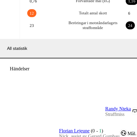
Förväntade mål (xG)
0,76
1,16
Totalt antal skott
12
6
Beröringar i motståndarlagets
23
24
straffområde
All statistik
Händelser
Randy Nteka
Straffmiss
Florian Lejeune
(
0
-
1
)
Mål.
Nick,
assist av Gerard Gumbau