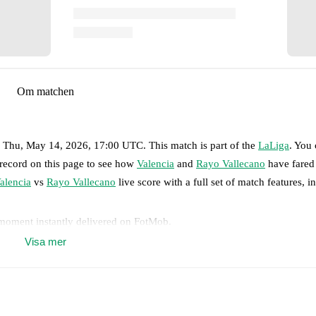
Om matchen
n
Thu, May 14, 2026, 17:00 UTC
.
This match is part of the
LaLiga
. You
 record on this page to see how
Valencia
and
Rayo Vallecano
have fared
alencia
vs
Rayo Vallecano
live score with a full set of match features, i
 moment instantly delivered on FotMob.
Visa mer
on, shots, corners, big chances created, xG, momentum, and shot maps.