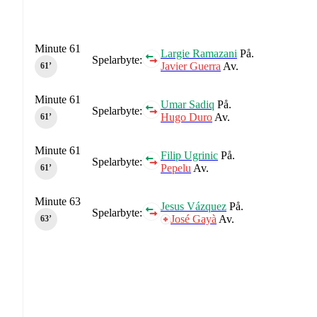
Minute 61
Largie Ramazani
På.
Spelarbyte:
Javier Guerra
Av.
61‎’‎
Minute 61
Umar Sadiq
På.
Spelarbyte:
Hugo Duro
Av.
61‎’‎
Minute 61
Filip Ugrinic
På.
Spelarbyte:
Pepelu
Av.
61‎’‎
Minute 63
Jesus Vázquez
På.
Spelarbyte:
José Gayà
Av.
63‎’‎