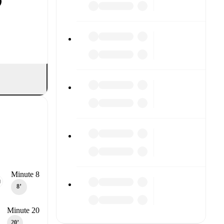
Minute 8
8‎’‎
Minute 20
20‎’‎