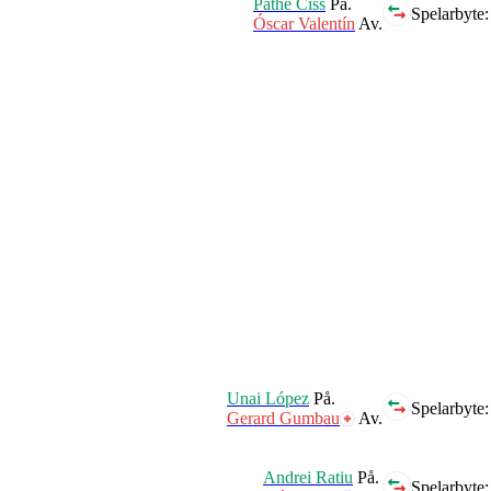
Pathé Ciss
På.
Spelarbyte:
Óscar Valentín
Av.
Unai López
På.
Spelarbyte:
Gerard Gumbau
Av.
Andrei Ratiu
På.
Spelarbyte: