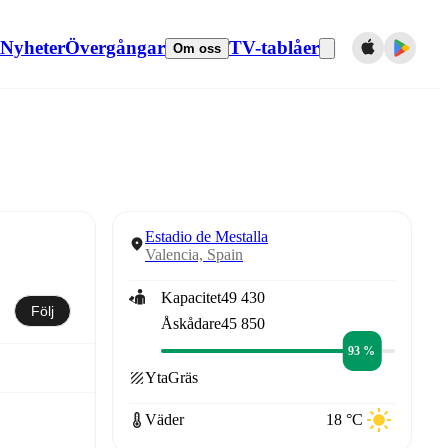
Nyheter
Övergångar
TV-tablåer
Om oss
Estadio de Mestalla
Valencia, Spain
Kapacitet
49 430
Följ
Åskådare
45 850
93 %
Yta
Gräs
Väder
18 °C