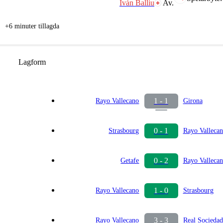
Iván Balliu
Av.
+6 minuter tillagda
Lagform
1 - 1
Rayo Vallecano
Girona
0 - 1
Strasbourg
Rayo Valleca
0 - 2
Getafe
Rayo Valleca
1 - 0
Rayo Vallecano
Strasbourg
3 - 3
Rayo Vallecano
Real Sociedad