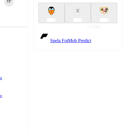
73‎’‎
X
Spela FotMob Predict
no
no