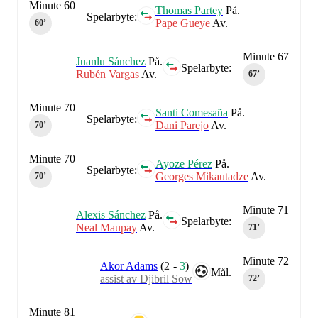
Minute 60
Thomas Partey
På.
Spelarbyte:
Pape Gueye
Av.
60‎’‎
Minute 67
Juanlu Sánchez
På.
Spelarbyte:
Rubén Vargas
Av.
67‎’‎
Minute 70
Santi Comesaña
På.
Spelarbyte:
Dani Parejo
Av.
70‎’‎
Minute 70
Ayoze Pérez
På.
Spelarbyte:
Georges Mikautadze
Av.
70‎’‎
Minute 71
Alexis Sánchez
På.
Spelarbyte:
Neal Maupay
Av.
71‎’‎
Minute 72
Akor Adams
(
2
-
3
)
Mål.
assist av Djibril Sow
72‎’‎
Minute 81