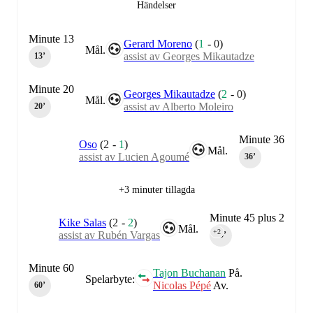
Händelser
Minute 13
Gerard Moreno
(
1
-
0
)
Mål.
assist av Georges Mikautadze
13‎’‎
Minute 20
Georges Mikautadze
(
2
-
0
)
Mål.
assist av Alberto Moleiro
20‎’‎
Minute 36
Oso
(
2
-
1
)
Mål.
assist av Lucien Agoumé
36‎’‎
+3 minuter tillagda
Minute 45 plus 2
Kike Salas
(
2
-
2
)
Mål.
+2
assist av Rubén Vargas
45‎’‎
Minute 60
Tajon Buchanan
På.
Spelarbyte:
Nicolas Pépé
Av.
60‎’‎