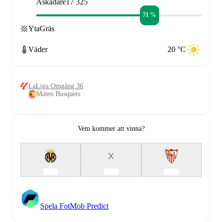
Åskådare
17 325
71 %
Yta
Gräs
Väder
20 °C
LaLiga Omgång 36
Mateo Busquets
Vem kommer att vinna?
X
Spela FotMob Predict