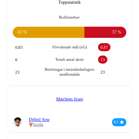
Toppstatistik
Bollinnehav
63 %
37 %
Förväntade mål (xG)
0,83
0,87
Totalt antal skott
6
13
Beröringar i motståndarlagets
23
23
straffområde
Matchens lirare
Djibril Sow
8,1
Sevilla