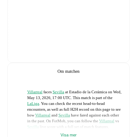
Om matchen
Villarreal
faces
Sevilla
at
Estadio de la Cerámica
on
Wed,
May 13, 2026, 17:00 UTC
.
This match is part of the
LaLiga
. You can check the recent head-to-head
encounters, as well as full H2H record on this page to see
how
Villarreal
and
Sevilla
have fared against each other
in the past. On FotMob, you can follow the
Villarreal
vs
Sevilla
live score with a full set of match features,
including:
Visa mer