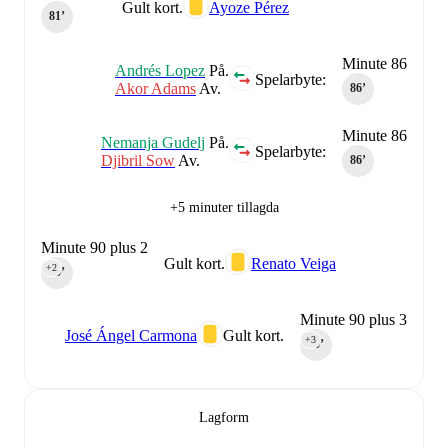
Gult kort.
Ayoze Pérez
81‎’‎
Minute 86
Andrés Lopez
På.
Spelarbyte:
Akor Adams
Av.
86‎’‎
Minute 86
Nemanja Gudelj
På.
Spelarbyte:
Djibril Sow
Av.
86‎’‎
+5 minuter tillagda
Minute 90 plus 2
Gult kort.
Renato Veiga
+2
90‎’‎
Minute 90 plus 3
José Ángel Carmona
Gult kort.
+3
90‎’‎
Lagform