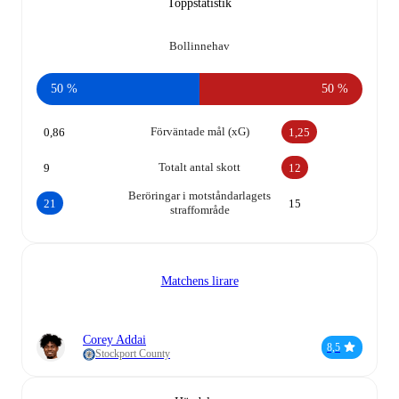
Toppstatistik
Bollinnehav
50 %
50 %
Förväntade mål (xG)
0,86
1,25
Totalt antal skott
9
12
Beröringar i motståndarlagets
21
15
straffområde
Matchens lirare
Corey Addai
8,5
Stockport County