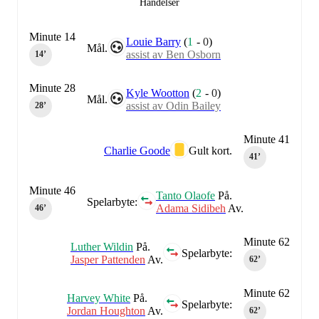
Händelser
Minute 14
Louie Barry
(
1
-
0
)
Mål.
assist av Ben Osborn
14‎’‎
Minute 28
Kyle Wootton
(
2
-
0
)
Mål.
assist av Odin Bailey
28‎’‎
Minute 41
Charlie Goode
Gult kort.
41‎’‎
Minute 46
Tanto Olaofe
På.
Spelarbyte:
Adama Sidibeh
Av.
46‎’‎
Minute 62
Luther Wildin
På.
Spelarbyte:
Jasper Pattenden
Av.
62‎’‎
Minute 62
Harvey White
På.
Spelarbyte:
Jordan Houghton
Av.
62‎’‎