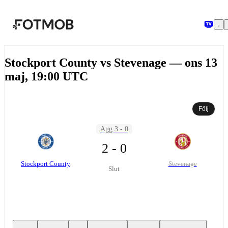
Hoppa till huvudinnehållet
Stockport County vs Stevenage — ons 13
maj, 19:00 UTC
Följ
Agg 3 - 0
2 - 0
Stockport County
Stevenage
Slut