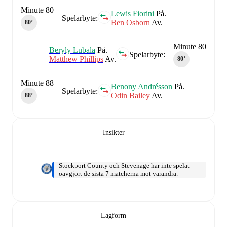
Minute 80
Lewis Fiorini
På.
Spelarbyte:
Ben Osborn
Av.
80‎’‎
Minute 80
Beryly Lubala
På.
Spelarbyte:
Matthew Phillips
Av.
80‎’‎
Minute 88
Benony Andrésson
På.
Spelarbyte:
Odin Bailey
Av.
88‎’‎
Insikter
Stockport County och Stevenage har inte spelat
oavgjort de sista 7 matcherna mot varandra.
Lagform