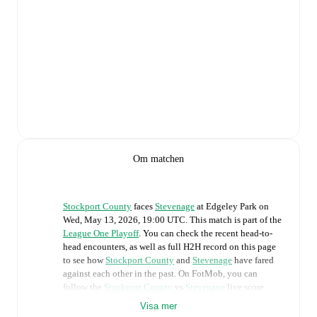
Om matchen
Stockport County
faces
Stevenage
at
Edgeley Park
on
Wed, May 13, 2026, 19:00 UTC
.
This match is part of the
League One Playoff
. You can check the recent head-to-
head encounters, as well as full H2H record on this page
to see how
Stockport County
and
Stevenage
have fared
against each other in the past. On FotMob, you can
follow the
Stockport County
vs
Stevenage
live score
with a full set of match features, including:
Visa mer