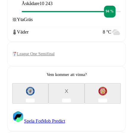
Åskådare
10 243
94 %
Yta
Gräs
Väder
8 °C
League One Semifinal
Vem kommer att vinna?
X
Spela FotMob Predict