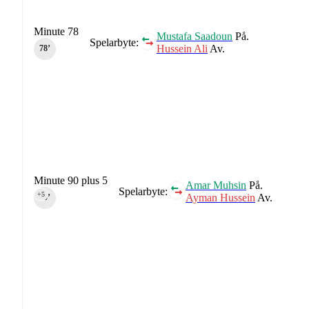
Minute 78
Mustafa Saadoun
På.
Spelarbyte:
Hussein Ali
Av.
78‎’‎
Minute 90 plus 5
Amar Muhsin
På.
Spelarbyte:
+5
Ayman Hussein
Av.
90‎’‎