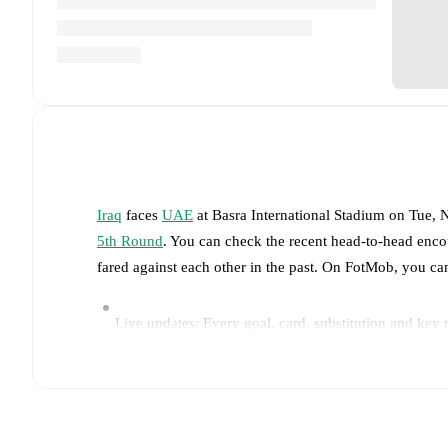
Iraq
faces
UAE
at
Basra International Stadium
on
Tue, 
5th Round
. You can check the recent head-to-head enco
fared against each other in the past. On FotMob, you ca
Live updates: Every goal, card, substitution and key
Real-time extensive stats powered by Opta: Possessi