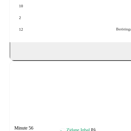
10
2
Beröringa
12
Minute 56
Zidane Iqbal
På.