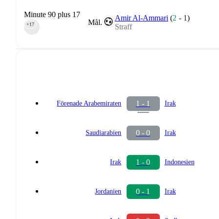
Minute 90 plus 17
Amir Al-Ammari
(
2
-
1
)
Mål.
+17
Straff
90‎’‎
1 - 1
Förenade Arabemiraten
Irak
0 - 0
Saudiarabien
Irak
1 - 0
Irak
Indonesien
0 - 1
Jordanien
Irak