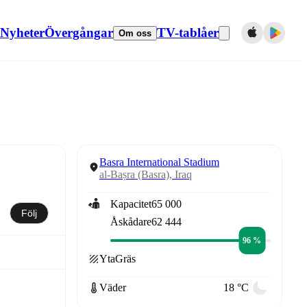
Nyheter
Övergångar
TV-tablåer
Om oss
Basra International Stadium
al-Baṣra (Basra), Iraq
Kapacitet
65 000
Följ
Åskådare
62 444
96 %
Yta
Gräs
Väder
18 °C