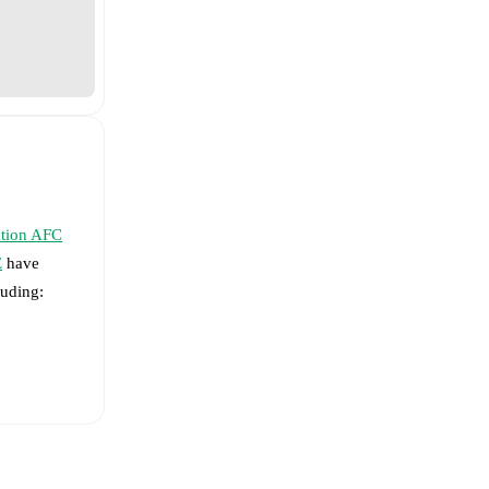
ation AFC
E
have
luding: