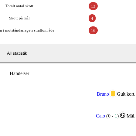
Totalt antal skott
13
Skott på mål
4
r i motståndarlagets straffområde
16
All statistik
Händelser
Bruno
Gult kort.
Caio
(
0
-
1
)
Mål.