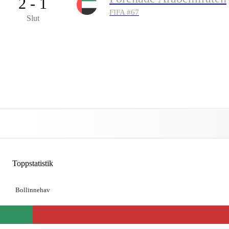
2 - 1
FIFA #
67
Slut
Toppstatistik
Bollinnehav