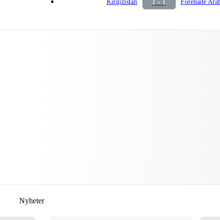
1 - 1
Kirgizistan
Förenade Ara
Nyheter