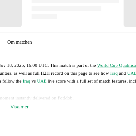
Om matchen
Nov 18, 2025, 16:00 UTC
.
This match is part of the
World Cup Qualific
unters, as well as full H2H record on this page to see how
Iraq
and
UA
n follow the
Iraq
vs
UAE
live score with a full set of match features, inc
 moment instantly delivered on FotMob.
Visa mer
on, shots, corners, big chances created, xG, momentum, and shot maps.