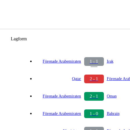
Lagform
1 - 1
Förenade Arabemiraten
Irak
2 - 1
Qatar
Förenade Ara
2 - 1
Förenade Arabemiraten
Oman
1 - 0
Förenade Arabemiraten
Bahrain