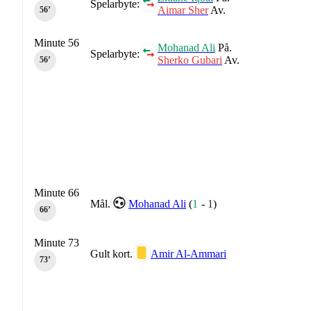
Spelarbyte:
Aimar Sher
Av.
56‎’‎
Minute 56
Mohanad Ali
På.
Spelarbyte:
Sherko Gubari
Av.
56‎’‎
Minute 66
Mål.
Mohanad Ali
(
1
-
1
)
66‎’‎
Minute 73
Gult kort.
Amir Al-Ammari
73‎’‎