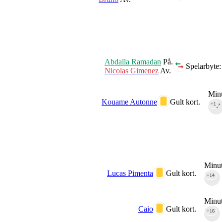
Abdalla Ramadan
På.
Spelarbyte:
Nicolas Gimenez
Av.
Minu
Kouame Autonne
Gult kort.
+1
90‎’‎
Minut
Lucas Pimenta
Gult kort.
+14
90‎’‎
Minut
Caio
Gult kort.
+16
90‎’‎