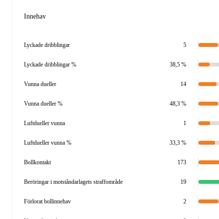
Innehav
Lyckade dribblingar
5
Lyckade dribblingar %
38,5 %
Vunna dueller
14
Vunna dueller %
48,3 %
Luftdueller vunna
1
Luftdueller vunna %
33,3 %
Bollkontakt
173
Beröringar i motståndarlagets straffområde
19
Förlorat bollinnehav
2