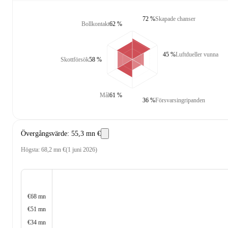
72 %
Skapade chanser
Bollkontakt
62 %
45 %
Luftdueller vunna
Skottförsök
58 %
Mål
61 %
36 %
Försvarsingripanden
Övergångsvärde
:
55,3 mn €
Högsta
:
68,2 mn €
(
1 juni 2026
)
€68 mn
€51 mn
€34 mn