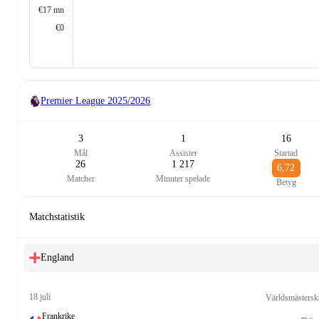
€17 mn
€0
Premier League
2025/2026
3
1
16
Mål
Assister
Startad
26
1 217
6,72
Matcher
Minuter spelade
Betyg
Matchstatistik
England
18 juli
Världsmästersk
Frankrike