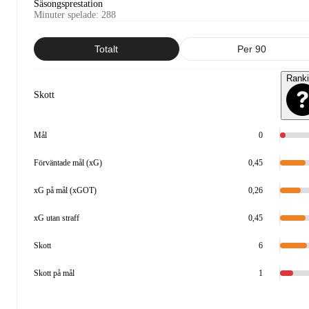
Säsongsprestation
Minuter spelade
:
288
Totalt
Per 90
Rank
Skott
Mål
0
Förväntade mål (xG)
0,45
xG på mål (xGOT)
0,26
xG utan straff
0,45
Skott
6
Skott på mål
1