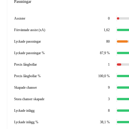
Passningar
Assister
0
Förväntade assist (xA)
1,62
Lyckade passningar
80
Lyckade passningar %
87,9 %
Precis långbollar
1
Precis långbollar %
100,0 %
Skapade chanser
9
Stora chanser skapade
3
Lyckade inlägg
8
Lyckade inlägg %
38,1 %