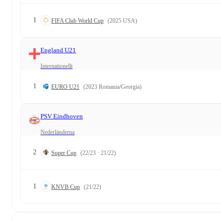
1
FIFA Club World Cup
(2025 USA)
England U21
Internationellt
1
EURO U21
(2023 Romania/Georgia)
PSV Eindhoven
Nederländerna
2
Super Cup
(22/23 · 21/22)
1
KNVB Cup
(21/22)