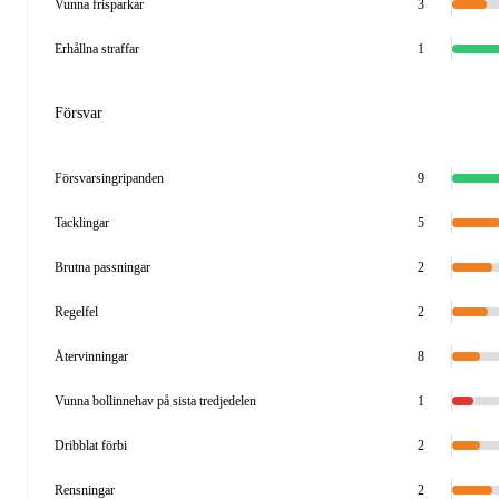
Vunna frisparkar
3
Erhållna straffar
1
Försvar
Försvarsingripanden
9
Tacklingar
5
Brutna passningar
2
Regelfel
2
Återvinningar
8
Vunna bollinnehav på sista tredjedelen
1
Dribblat förbi
2
Rensningar
2