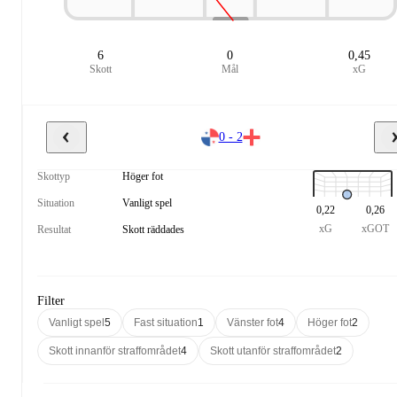
6
0
0,45
Skott
Mål
xG
0 - 2
Skottyp
Höger fot
Situation
Vanligt spel
0,22
0,26
xG
xGOT
Resultat
Skott räddades
Filter
Vanligt spel
5
Fast situation
1
Vänster fot
4
Höger fot
2
Skott innanför straffområdet
4
Skott utanför straffområdet
2