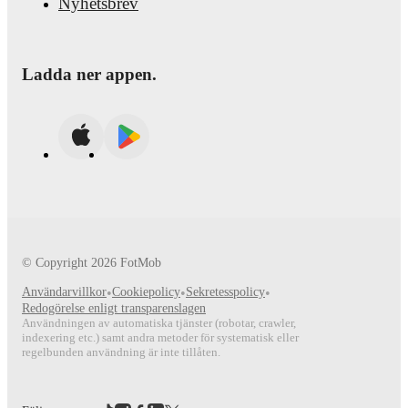
Nyhetsbrev
Ladda ner appen.
© Copyright
2026
FotMob
Användarvillkor
•
Cookiepolicy
•
Sekretesspolicy
•
Redogörelse enligt transparenslagen
Användningen av automatiska tjänster (robotar, crawler,
indexering etc.) samt andra metoder för systematisk eller
regelbunden användning är inte tillåten.