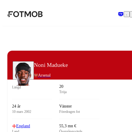
Hoppa till huvudinnehållet
Noni Madueke
Arsenal
20
Längd
Tröja
24 år
Vänster
10 mars 2002
Föredragen fot
England
55,3 mn €
Land
Övergångsvärde