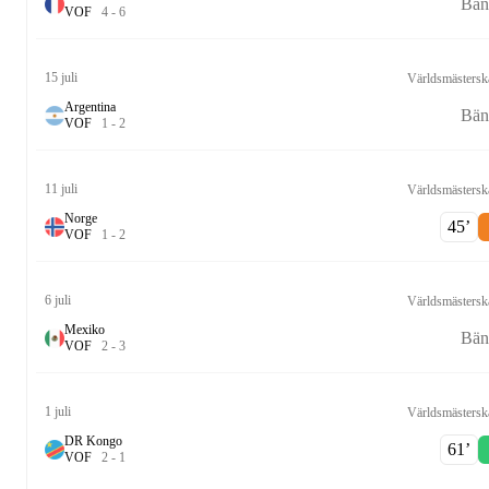
Bän
V
O
F
4
-
6
15 juli
Världsmästersk
Argentina
Bän
V
O
F
1
-
2
11 juli
Världsmästersk
Norge
45‎’‎
V
O
F
1
-
2
6 juli
Världsmästersk
Mexiko
Bän
V
O
F
2
-
3
1 juli
Världsmästersk
DR Kongo
61‎’‎
V
O
F
2
-
1