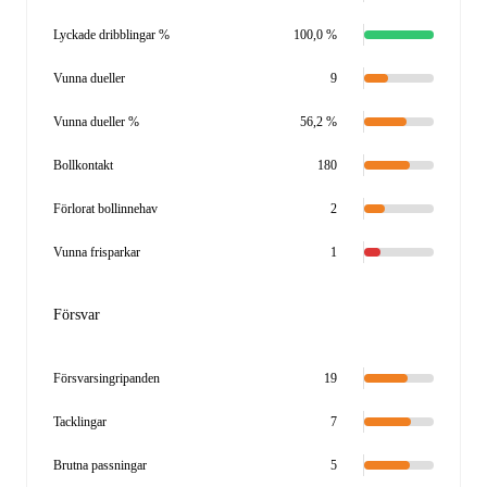
Lyckade dribblingar %
100,0 %
Vunna dueller
9
Vunna dueller %
56,2 %
Bollkontakt
180
Förlorat bollinnehav
2
Vunna frisparkar
1
Försvar
Försvarsingripanden
19
Tacklingar
7
Brutna passningar
5