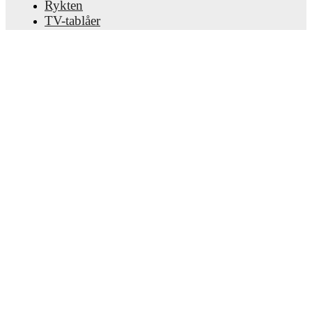
Rykten
TV-tablåer
Om oss
Jobb
Annonsera
Lineup Builder
FAQ
FIFA-rankningar, herrar
FIFA-rankningar, damer
Predictor
Nyhetsbrev
Ladda ner appen.