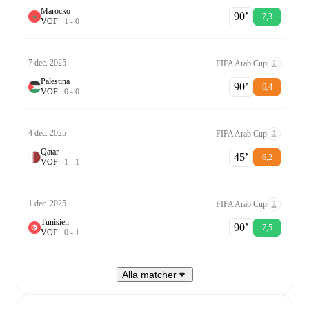
Marocko
90‎’‎
7,3
V
O
F
1
-
0
7 dec. 2025
FIFA Arab Cup
Palestina
90‎’‎
6,4
V
O
F
0
-
0
4 dec. 2025
FIFA Arab Cup
Qatar
45‎’‎
6,2
V
O
F
1
-
1
1 dec. 2025
FIFA Arab Cup
Tunisien
90‎’‎
7,5
V
O
F
0
-
1
Alla matcher