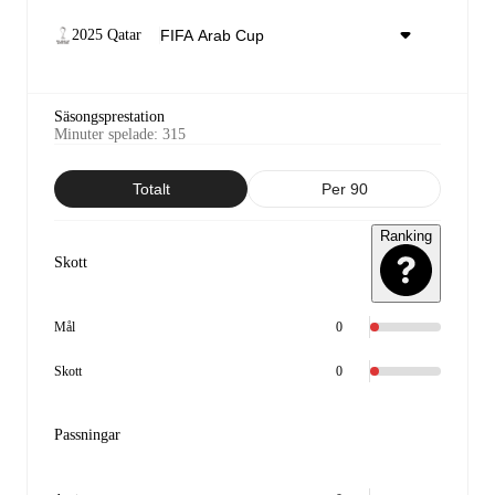
2025 Qatar
Säsongsprestation
Minuter spelade
:
315
Totalt
Per 90
Ranking
Skott
Mål
0
Skott
0
Passningar