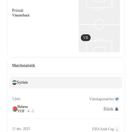
Primär
Vänsterback
VB
Matchstatistik
Syrien
5 juni
Vänskapsmatcher
Belarus
Bänk
V
O
F
4
-
1
11 dec. 2025
FIFA Arab Cup