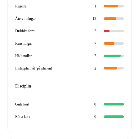
Regelfel
1
Återvinningar
12
Dribblat förbi
2
Rensningar
7
Hållt nollan
2
Insläppta mål (på planen)
2
Disciplin
Gula kort
0
Röda kort
0