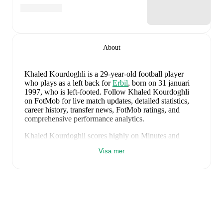
About
Khaled Kourdoghli
is a 29-year-old football player
who plays as a left back
for
Erbil
, born on 31 januari
1997, who is left-footed
.
Follow Khaled Kourdoghli
on FotMob for live match updates, detailed statistics,
career history, transfer news, FotMob ratings, and
comprehensive performance analytics.
Khaled Kourdoghli
scores highly on
Minutes
and
Matches
compared to
left backs
in the
their league
.
Visa mer
Khaled Kourdoghli
's
8
most recent matches are shown
below. Visit each match page for full details including
lineups, match events, and advanced statistics:
5 juni 2026
:
1
-
4
loss
away at
Belarus
(
unused
substitute
)
11 december 2025
:
0
-
1
loss
away at
Morocco
(
90