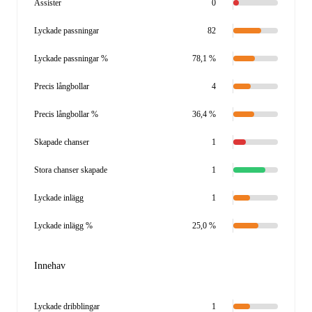
Assister
0
Lyckade passningar
82
Lyckade passningar %
78,1 %
Precis långbollar
4
Precis långbollar %
36,4 %
Skapade chanser
1
Stora chanser skapade
1
Lyckade inlägg
1
Lyckade inlägg %
25,0 %
Innehav
Lyckade dribblingar
1