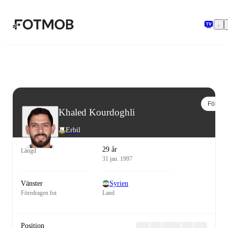
Hoppa till huvudinnehållet
Följ
Khaled Kourdoghli
Erbil
29 år
Längd
31 jan. 1997
Vänster
Syrien
Föredragen fot
Land
Position