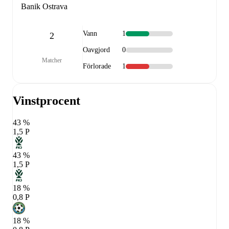
Banik Ostrava
Vann
1
2
Oavgjord
0
Matcher
Förlorade
1
Vinstprocent
43 %
1,5 P
43 %
1,5 P
18 %
0,8 P
18 %