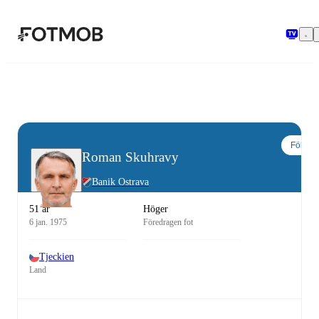
Hoppa till huvudinnehållet
Följ
Roman Skuhravy
Banik Ostrava
51 år
Höger
6 jan. 1975
Föredragen fot
Tjeckien
Land