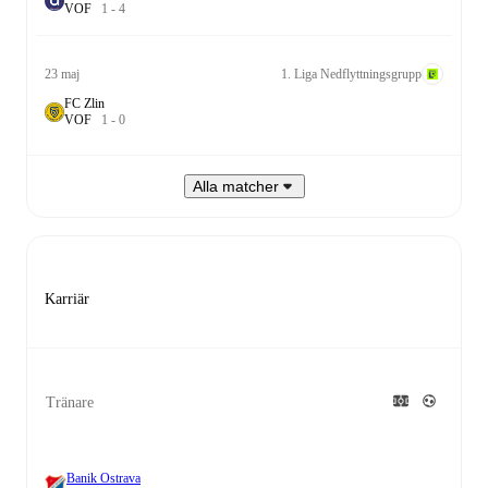
V
O
F
1
-
4
23 maj
1. Liga Nedflyttningsgrupp
FC Zlin
V
O
F
1
-
0
Alla matcher
Karriär
Tränare
Banik Ostrava