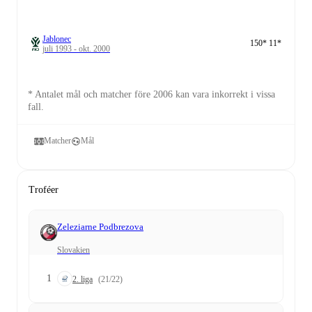
Jablonec
150
*
11
*
juli 1993 - okt. 2000
* Antalet mål och matcher före 2006 kan vara inkorrekt i vissa
fall.
Matcher
Mål
Troféer
Zeleziarne Podbrezova
Slovakien
1
2. liga
(21/22)