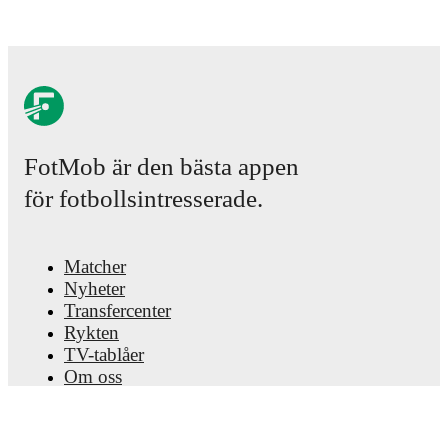
FotMob är den bästa appen
för fotbollsintresserade.
Matcher
Nyheter
Transfercenter
Rykten
TV-tablåer
Om oss
Jobb
Annonsera
Lineup Builder