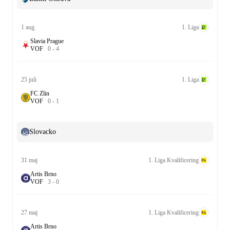
1 aug.
1. Liga
Slavia Prague
V
O
F
0
-
4
25 juli
1. Liga
FC Zlin
V
O
F
0
-
1
Slovacko
31 maj
1. Liga Kvalificering
Artis Brno
V
O
F
3
-
0
27 maj
1. Liga Kvalificering
Artis Brno