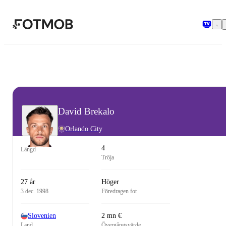
Hoppa till huvudinnehållet
David Brekalo
Orlando City
4
Längd
Tröja
27 år
Höger
3 dec. 1998
Föredragen fot
Slovenien
2 mn €
Land
Övergångsvärde