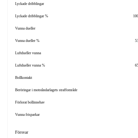
Lyckade dribblingar
Lyckade dribblingar %
10
Vunna dueller
Vunna dueller %
5
Luftdueller vunna
Luftdueller vunna %
6
Bollkontakt
Beröringar i motståndarlagets straffområde
Förlorat bollinnehav
Vunna frisparkar
Försvar