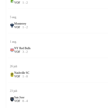
V
O
F
1
-
2
5 aug.
Monterrey
V
O
F
1
-
2
1 aug.
NY Red Bulls
V
O
F
3
-
2
26 juli
Nashville SC
V
O
F
1
-
0
23 juli
San Jose
V
O
F
0
-
4