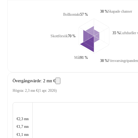
38 %
Skapade chanser
Bollkontakt
57 %
35 %
Luftdueller
Skottförsök
70 %
Mål
91 %
38 %
Försvarsingripanden
Övergångsvärde
:
2 mn €
Högsta
:
2,3 mn €
(
1 apr. 2026
)
€2,3 mn
€1,7 mn
€1,1 mn