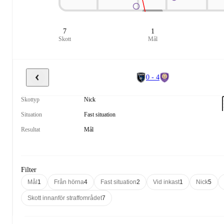
7
1
Skott
Mål
0 - 4
Skottyp
Nick
Situation
Fast situation
Resultat
Mål
Filter
Mål
1
Från hörna
4
Fast situation
2
Vid inkast
1
Nick
5
Skott innanför straffområdet
7