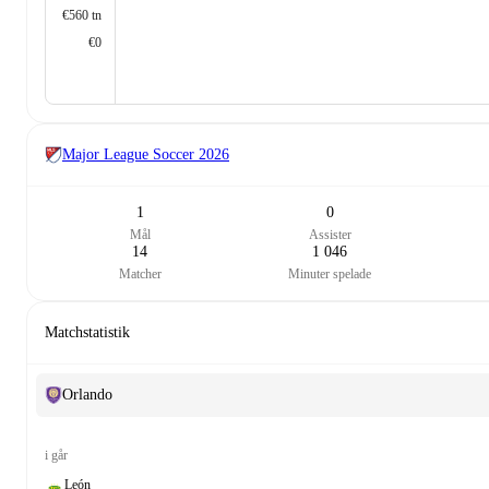
€560 tn
€0
Major League Soccer
2026
1
0
Mål
Assister
14
1 046
Matcher
Minuter spelade
Matchstatistik
Orlando
i går
León