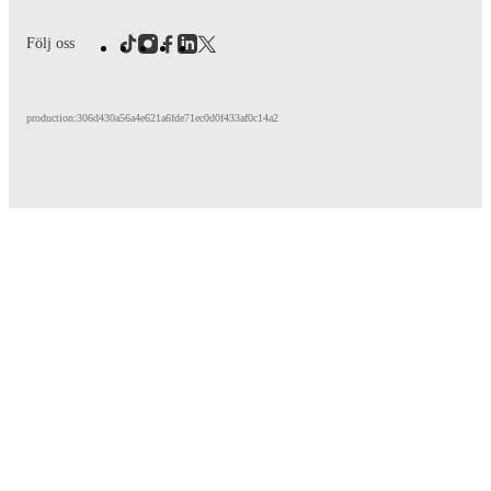
Följ oss
production:306d430a56a4e621a6fde71ec0d0f433af0c14a2