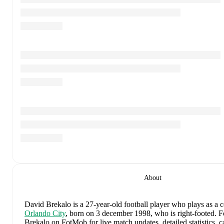
About
David Brekalo
is a 27-year-old football player who plays as a 
Orlando City
, born on 3 december 1998, who is right-footed
.
F
Brekalo on FotMob for live match updates, detailed statistics, ca