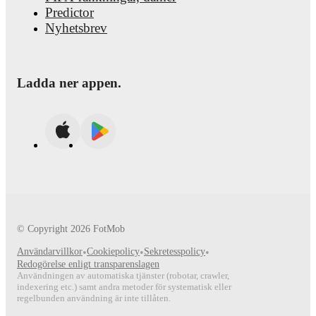
Predictor
Nyhetsbrev
Ladda ner appen.
© Copyright
2026
FotMob
Användarvillkor
•
Cookiepolicy
•
Sekretesspolicy
•
Redogörelse enligt transparenslagen
Användningen av automatiska tjänster (robotar, crawler,
indexering etc.) samt andra metoder för systematisk eller
regelbunden användning är inte tillåten.