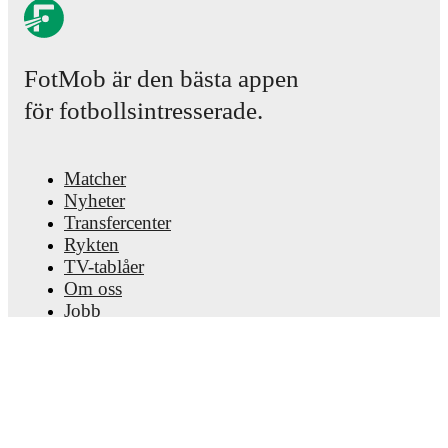
FotMob är den bästa appen
för fotbollsintresserade.
Matcher
Nyheter
Transfercenter
Rykten
TV-tablåer
Om oss
Jobb
Annonsera
Lineup Builder
FAQ
FIFA-rankningar, herrar
FIFA-rankningar, damer
Predictor