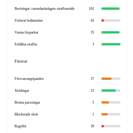
Beröringar i motståndarlagets straffområde
102
Förlorat bollinnehav
43
Vunna frisparkar
35
Erhållna straffar
3
Försvar
Försvarsingripanden
37
Tacklingar
25
Brutna passningar
5
Blockerade skott
1
Regelfel
39