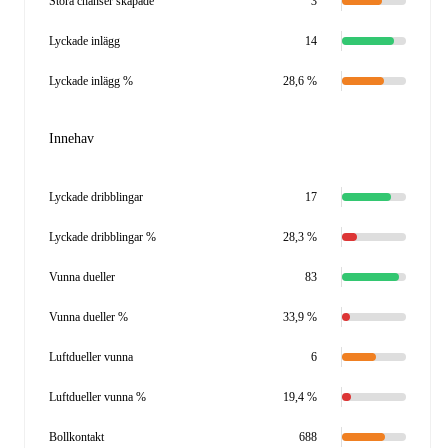
Stora chanser skapade
3
Lyckade inlägg
14
Lyckade inlägg %
28,6 %
Innehav
Lyckade dribblingar
17
Lyckade dribblingar %
28,3 %
Vunna dueller
83
Vunna dueller %
33,9 %
Luftdueller vunna
6
Luftdueller vunna %
19,4 %
Bollkontakt
688