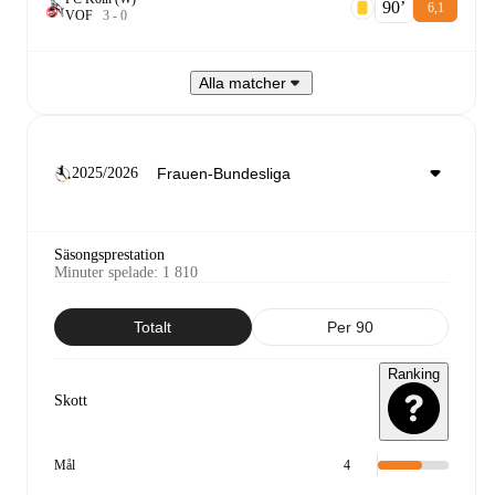
90‎’‎
6,1
V
O
F
3
-
0
Alla matcher
2025/2026
Säsongsprestation
Minuter spelade
:
1 810
Totalt
Per 90
Ranking
Skott
Mål
4