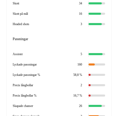
Skott
34
Skott på mål
16
Headed shots
3
Passningar
Assister
5
Lyckade passningar
160
Lyckade passningar %
58,8 %
Precis långbollar
2
Precis långbollar %
16,7 %
Skapade chanser
26