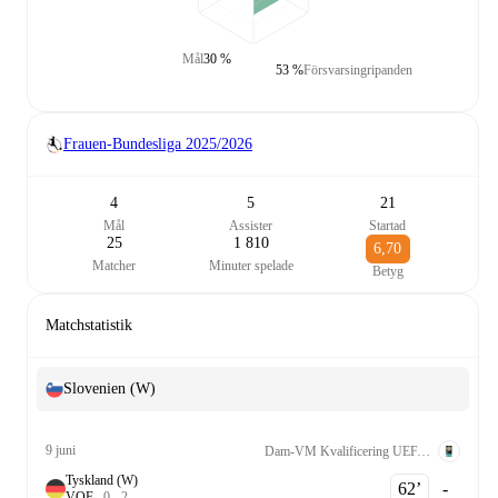
Mål
30 %
53 %
Försvarsingripanden
Frauen-Bundesliga
2025/2026
4
5
21
Mål
Assister
Startad
25
1 810
6,70
Matcher
Minuter spelade
Betyg
Matchstatistik
Slovenien (W)
9 juni
Dam-VM Kvalificering UEFA League A Grp. 4
Tyskland (W)
62‎’‎
-
V
O
F
0
-
2