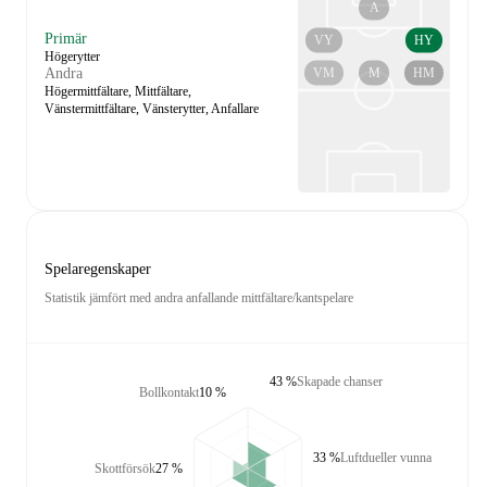
A
Primär
VY
HY
Högerytter
VM
M
HM
Andra
Högermittfältare, Mittfältare,
Vänstermittfältare, Vänsterytter, Anfallare
Spelaregenskaper
Statistik jämfört med andra anfallande mittfältare/kantspelare
43 %
Skapade chanser
Bollkontakt
10 %
33 %
Luftdueller vunna
Skottförsök
27 %