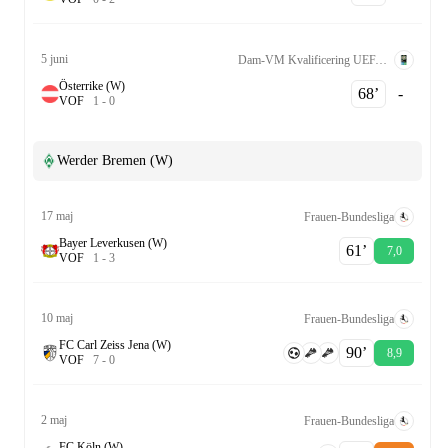
5 juni
Dam-VM Kvalificering UEFA League A Grp. 4
Österrike (W)
68‎’‎
-
V
O
F
1
-
0
Werder Bremen (W)
17 maj
Frauen-Bundesliga
Bayer Leverkusen (W)
61‎’‎
7,0
V
O
F
1
-
3
10 maj
Frauen-Bundesliga
FC Carl Zeiss Jena (W)
90‎’‎
8,9
V
O
F
7
-
0
2 maj
Frauen-Bundesliga
FC Köln (W)