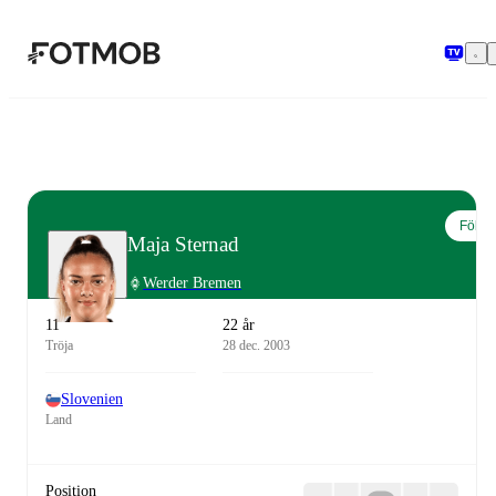
Hoppa till huvudinnehållet
Följ
Maja Sternad
Werder Bremen
11
22 år
Tröja
28 dec. 2003
Slovenien
Land
Position