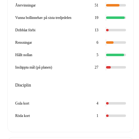
Återvinningar
51
Vunna bollinnehav på sista tredjedelen
19
Dribblat förbi
13
Rensningar
6
Hållt nollan
5
Insläppta mål (på planen)
27
Disciplin
Gula kort
4
Röda kort
1