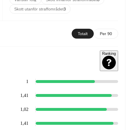
Skott utanför straffområdet
3
Totalt
Per 90
Ranking
1
1,41
1,02
1,41