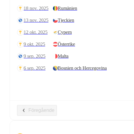
18 nov. 2025
Rumänien
13 nov. 2025
Tjeckien
12 okt. 2025
Cypern
9 okt. 2025
Österrike
9 sep. 2025
Malta
6 sep. 2025
Bosnien och Hercegovina
Föregående