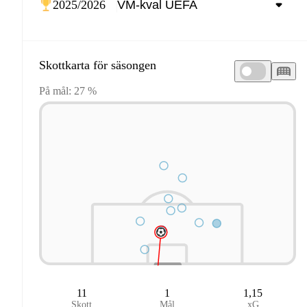
2025/2026
Skottkarta för säsongen
På mål: 27 %
11
1
1,15
Skott
Mål
xG