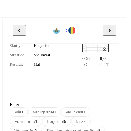
1 - 5
Skottyp
Höger fot
Situation
Vid inkast
0,65
0,66
Resultat
Mål
xG
xGOT
Filter
Mål
1
Vanligt spel
9
Vid inkast
1
Från hörna
1
Höger fot
5
Nick
4
Vänster fot
2
Skott innanför straffområdet
8