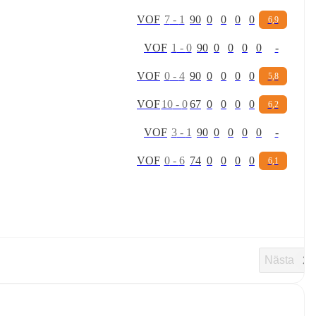
V
O
F
7
-
1
90
0
0
0
0
6,9
V
O
F
1
-
0
90
0
0
0
0
-
V
O
F
0
-
4
90
0
0
0
0
5,8
V
O
F
10
-
0
67
0
0
0
0
6,2
V
O
F
3
-
1
90
0
0
0
0
-
V
O
F
0
-
6
74
0
0
0
0
6,1
Nästa