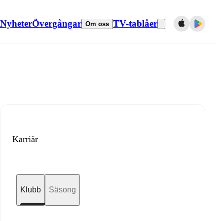
Nyheter
Övergångar
TV-tablåer
Om oss
Karriär
Klubb
Säsong