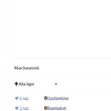
Matchstatistik
9 juni
Azerbajdzjan
5 juni
Bangladesh