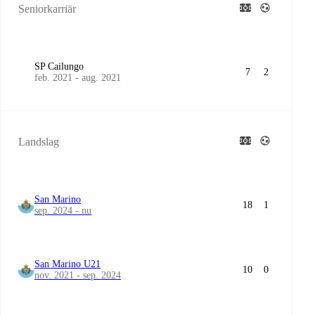
Seniorkarriär
SP Cailungo
7
2
feb. 2021 - aug. 2021
Landslag
San Marino
18
1
sep. 2024 - nu
San Marino U21
10
0
nov. 2021 - sep. 2024