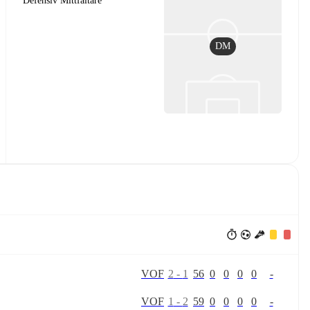
Defensiv Mittfältare
DM
V
O
F
2
-
1
56
0
0
0
0
-
V
O
F
1
-
2
59
0
0
0
0
-