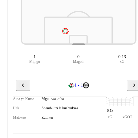
1
0
0.13
Mipigo
Magoli
xG
1 - 1
Aina ya Kutoa
Mguu wa kulia
Hali
Shambulizi la kushtukiza
0.13
-
xG
xGOT
Matokeo
Zuiliwa