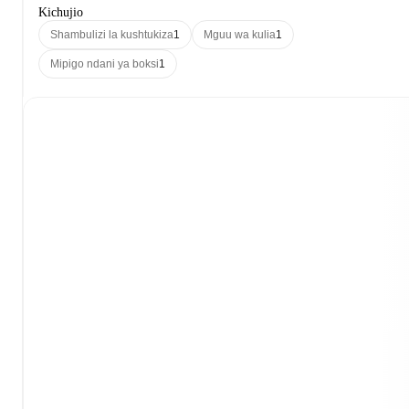
Kichujio
Shambulizi la kushtukiza
1
Mguu wa kulia
1
Mipigo ndani ya boksi
1