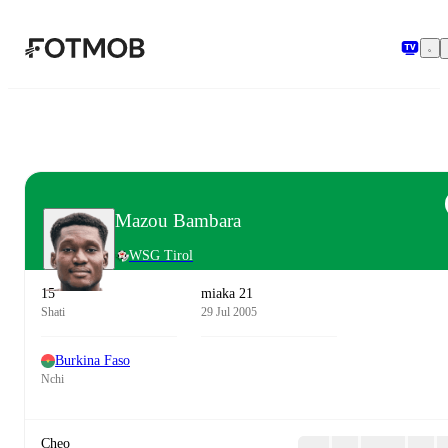
Ruka hadi maudhui kuu
Mazou Bambara
WSG Tirol
15
miaka 21
Shati
29 Jul 2005
Burkina Faso
Nchi
Cheo