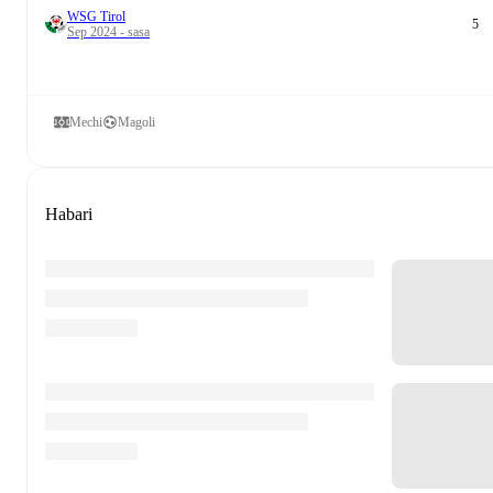
WSG Tirol
5
Sep 2024 - sasa
Mechi
Magoli
Habari