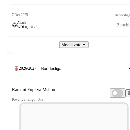
7 Des 2025
Bundesliga
Altach
Benchi
W
D
Ligi
0
-
3
Mechi zote
2026/2027
Ramani Fupi ya Msimu
Kwenye lengo: 0%