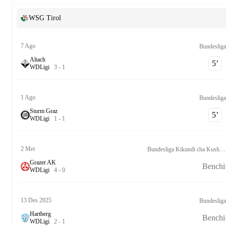
WSG Tirol
7 Ago
Bundesliga
Altach
5‎’‎
W
D
Ligi
3
-
1
1 Ago
Bundesliga
Sturm Graz
5‎’‎
W
D
Ligi
1
-
1
2 Mei
Bundesliga Kikundi cha Kushushwa Daraja
Grazer AK
Benchi
W
D
Ligi
4
-
0
13 Des 2025
Bundesliga
Hartberg
Benchi
W
D
Ligi
2
-
1