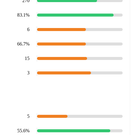
270
83.1%
6
66.7%
15
3
5
55.6%