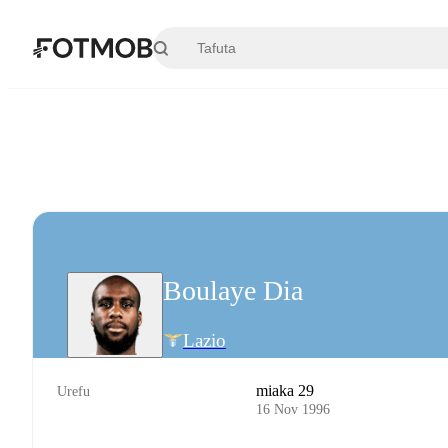
Ruka hadi maudhui kuu
Boulaye Dia
Lazio
miaka 29
Urefu
16 Nov 1996