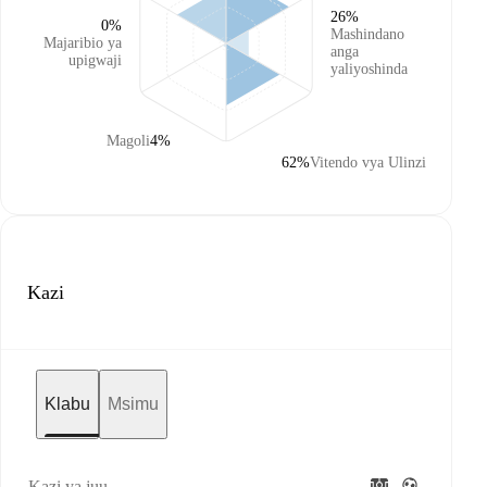
26%
0%
Mashindano
Majaribio ya
anga
upigwaji
yaliyoshinda
Magoli
4%
62%
Vitendo vya Ulinzi
Kazi
Klabu
Msimu
Kazi ya juu