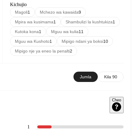
Kichujio
Magoli
1
Mchezo wa kawaida
9
Mpira wa kusimama
1
Shambulizi la kushtukiza
1
Kutoka kona
1
Mguu wa kulia
11
Mguu wa Kushoto
1
Mipigo ndani ya boksi
10
Mipigo nje ya eneo la penalti
2
Jumla
Kila 90
Cheo
1