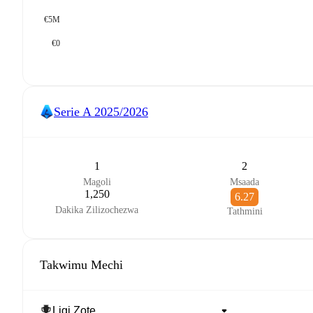
€5M
€0
Serie A
2025/2026
1
2
Magoli
Msaada
1,250
6.27
Dakika Zilizochezwa
Tathmini
Takwimu Mechi