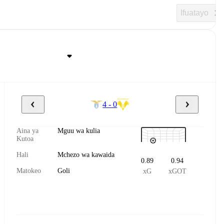
Ifuatayo
4 - 0
Aina ya
Mguu wa kulia
Kutoa
Hali
Mchezo wa kawaida
0.89
0.94
Matokeo
Goli
xG
xGOT