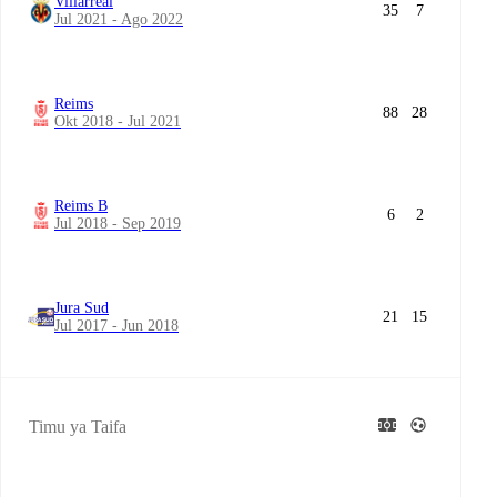
Villarreal
35
7
Jul 2021 - Ago 2022
Reims
88
28
Okt 2018 - Jul 2021
Reims B
6
2
Jul 2018 - Sep 2019
Jura Sud
21
15
Jul 2017 - Jun 2018
Timu ya Taifa