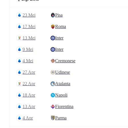
23 Mei
Pisa
17 Mei
Roma
13 Mei
Inter
9 Mei
Inter
4 Mei
Cremonese
27 Apr
Udinese
22 Apr
Atalanta
18 Apr
Napoli
13 Apr
Fiorentina
4 Apr
Parma