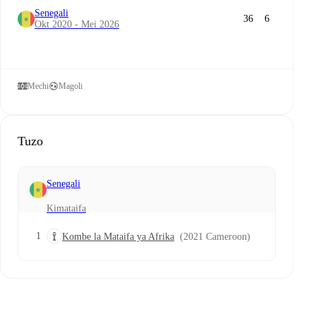
Senegali
36
6
Okt 2020 - Mei 2026
Mechi
Magoli
Tuzo
Senegali
Kimataifa
1
Kombe la Mataifa ya Afrika
(2021 Cameroon)