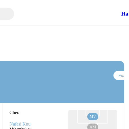
Ha
Fuata
Cheo
MV
Nafasi Kuu
AM