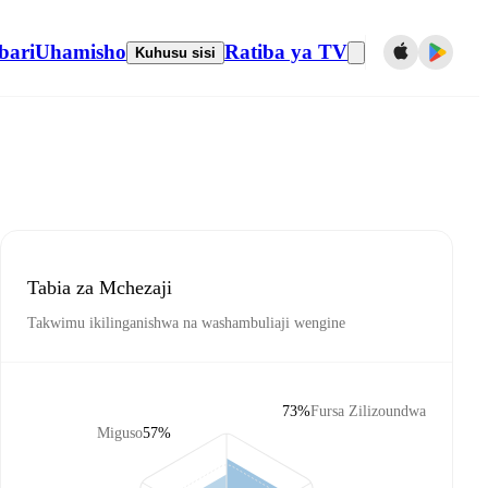
bari
Uhamisho
Ratiba ya TV
Kuhusu sisi
Tabia za Mchezaji
Takwimu ikilinganishwa na washambuliaji wengine
73%
Fursa Zilizoundwa
Miguso
57%