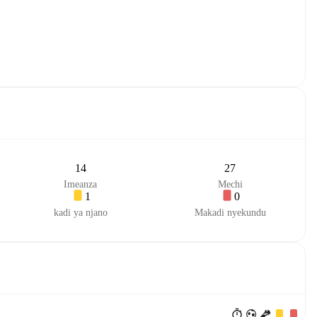
14
27
Imeanza
Mechi
1
0
kadi ya njano
Makadi nyekundu