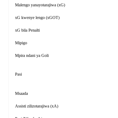
Malengo yanayotarajiwa (xG)
xG kwenye lengo (xGOT)
xG bila Penalti
Mipigo
Mpira ndani ya Goli
Pasi
Msaada
Assisti zilizotarajiwa (xA)