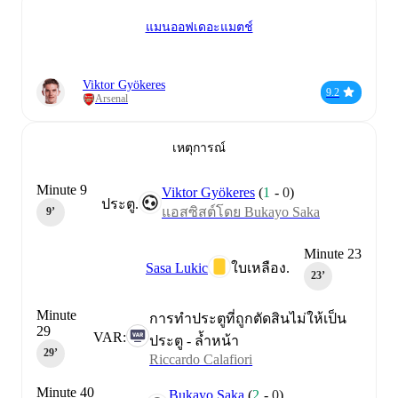
แมนออฟเดอะแมตช์
Viktor Gyökeres
9.2
Arsenal
เหตุการณ์
Minute 9
Viktor Gyökeres
(
1
-
0
)
ประตู.
แอสซิสต์โดย Bukayo Saka
9‎’‎
Minute 23
Sasa Lukic
ใบเหลือง.
23‎’‎
Minute
การทำประตูที่ถูกตัดสินไม่ให้เป็น
29
VAR:
ประตู - ล้ำหน้า
29‎’‎
Riccardo Calafiori
Minute 40
Bukayo Saka
(
2
-
0
)