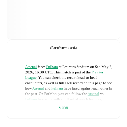
เกี่ยวกับการแข่ง
Arsenal
faces
Fulham
at
Emirates Stadium
on
Sat, May 2,
2026, 16:30 UTC
.
This match is part of the
Premier
League
. You can check the recent head-to-head
encounters, as well as full H2H record on this page to see
how
Arsenal
and
Fulham
have fared against each other in
the past. On FotMob, you can follow the
Arsenal
vs
Fulham
live score with a full set of match features,
including:
ขยาย
Live updates: Every goal, card, substitution and key
moment instantly delivered on FotMob.