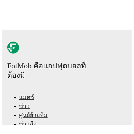
Real-time extensive stats powered by Opta:
Possession, shots, corners, big chances created, xG,
momentum, and shot maps.
The lineups are:
Arsenal
(4-2-3-1)
:
David Raya
-
Ben White
,
William
Saliba
,
Gabriel
,
Riccardo Calafiori
-
Declan Rice
,
Myles Lewis-Skelly
-
Bukayo Saka
,
Eberechi Eze
,
Leandro Trossard
-
Viktor Gyökeres
.
FotMob คือแอปฟุตบอลที่
Fulham
(4-2-3-1)
:
Bernd Leno
-
Timothy Castagne
,
Joachim Andersen
,
Calvin Bassey
,
Antonee Robinson
ต้องมี
-
Harrison Reed
,
Sasa Lukic
-
Harry Wilson
,
Emile
Smith Rowe
,
Samuel Chukwueze
-
Raul Jiménez
.
แมตช์
Injury and suspension information are provided on
ข่าว
FotMob ahead of every match, giving you the latest
team news before lineups are announced.
ศูนย์ย้ายทีม
ข่าวลือ
Team form & Head-to-head history: Compare recent
ผังรายการทีวี
results and see how
Arsenal
and
Fulham
have