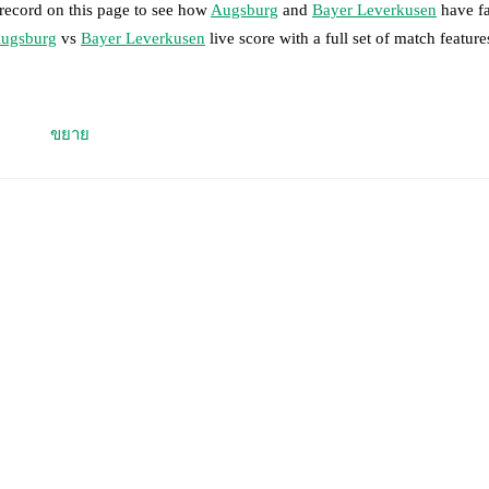
 record on this page to see how
Augsburg
and
Bayer Leverkusen
have fa
ugsburg
vs
Bayer Leverkusen
live score with a full set of match feature
 moment instantly delivered on FotMob.
ขยาย
on, shots, corners, big chances created, xG, momentum, and shot maps.
 match a few days in advance while the actual lineup will be as soon as i
vailable players for
Bayer Leverkusen
:
Eliesse Ben Seghir
(
injury
)
.
results and see how
Augsburg
and
Bayer Leverkusen
have performed ag
are
Augsburg
5
win(s),
Bayer Leverkusen
19
win(s), and
7
draw(s).