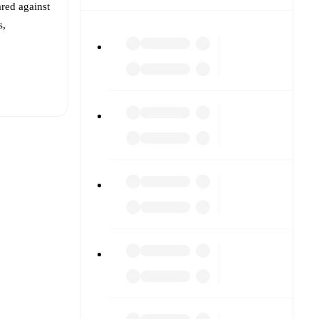
red against
s,
t is
ainst each