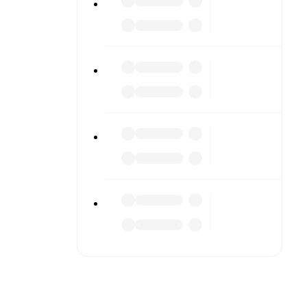
r diving
n team
match