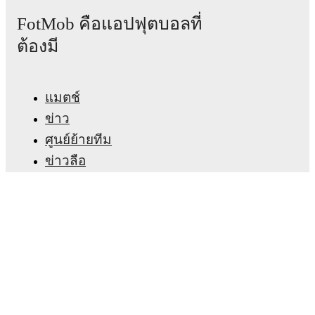
Fulham
(4-2-3-1)
:
Bernd Leno
-
Timothy Castagne
,
FotMob คือแอปฟุตบอลที่
Joachim Andersen
,
Calvin Bassey
,
Antonee Robinson
-
Sander Berge
,
Alex Iwobi
-
Harry Wilson
,
Joshua
ต้องมี
King
,
Oscar Bobb
-
Rodrigo Muniz
.
Burnley
(4-2-3-1)
:
Martin Dúbravka
-
Kyle Walker
,
Bashir Humphreys
,
Maxime Estève
,
Quilindschy
Hartman
-
James Ward-Prowse
,
Josh Laurent
-
Lyle
แมตช์
Foster
,
Hannibal Mejbri
,
Jaidon Anthony
-
Zian
ข่าว
Flemming
.
ศูนย์ย้ายทีม
Injury and suspension information are provided on
ข่าวลือ
FotMob ahead of every match, giving you the latest
ผังรายการทีวี
team news before lineups are announced.
เกี่ยวกับเรา
Team form & Head-to-head history: Compare recent
สมัครงาน
results and see how
Fulham
and
Burnley
have
โฆษณา
performed against each other.
The current head to
head record for the teams are
Fulham
2
win(s),
Lineup Builder
Burnley
6
win(s), and
2
draw(s).
FAQ
อันดับฟีฟ่าชาย
TV and streaming info: Find out where to watch the