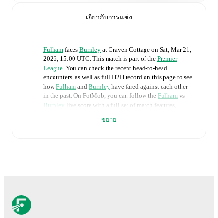
เกี่ยวกับการแข่ง
Fulham
faces
Burnley
at
Craven Cottage
on
Sat, Mar 21,
2026, 15:00 UTC
.
This match is part of the
Premier
League
. You can check the recent head-to-head
encounters, as well as full H2H record on this page to see
how
Fulham
and
Burnley
have fared against each other
in the past. On FotMob, you can follow the
Fulham
vs
Burnley
live score with a full set of match features,
including:
ขยาย
Live updates: Every goal, card, substitution and key
moment instantly delivered on FotMob.
Real-time extensive stats powered by Opta:
Possession, shots, corners, big chances created, xG,
momentum, and shot maps.
The lineups are: