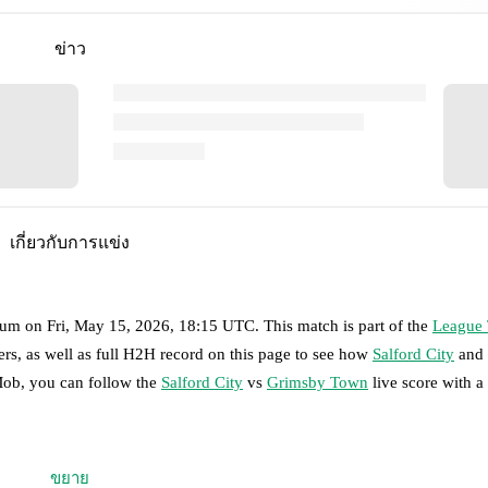
ข่าว
เกี่ยวกับการแข่ง
ium
on
Fri, May 15, 2026, 18:15 UTC
.
This match is part of the
League
rs, as well as full H2H record on this page to see how
Salford City
and
Mob, you can follow the
Salford City
vs
Grimsby Town
live score with a 
 moment instantly delivered on FotMob.
ขยาย