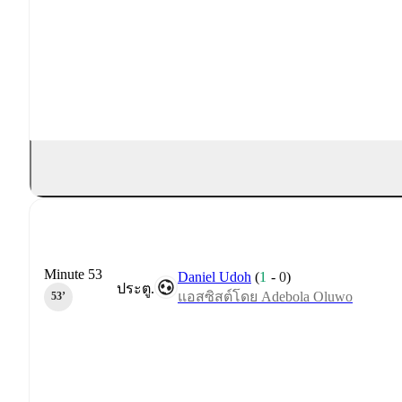
Minute 53
Daniel Udoh
(
1
-
0
)
ประตู.
แอสซิสต์โดย Adebola Oluwo
53‎’‎