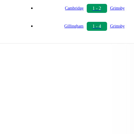
1 - 2
Cambridge
Grimsby
1 - 4
Gillingham
Grimsby