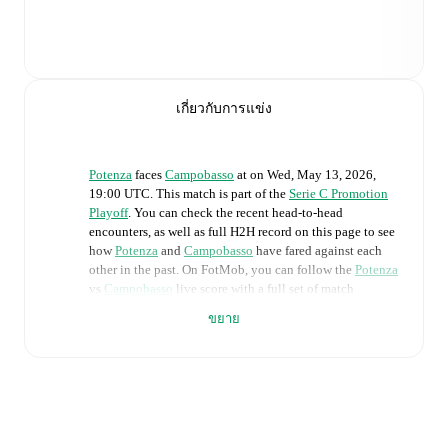
เกี่ยวกับการแข่ง
Potenza
faces
Campobasso
at
on
Wed, May 13, 2026,
19:00 UTC
.
This match is part of the
Serie C Promotion
Playoff
. You can check the recent head-to-head
encounters, as well as full H2H record on this page to see
how
Potenza
and
Campobasso
have fared against each
other in the past. On FotMob, you can follow the
Potenza
vs
Campobasso
live score with a full set of match
features, including:
ขยาย
Live updates: Every goal, card, substitution and key
moment instantly delivered on FotMob.
Real-time extensive stats powered by Opta:
Possession, shots, corners, big chances created, xG,