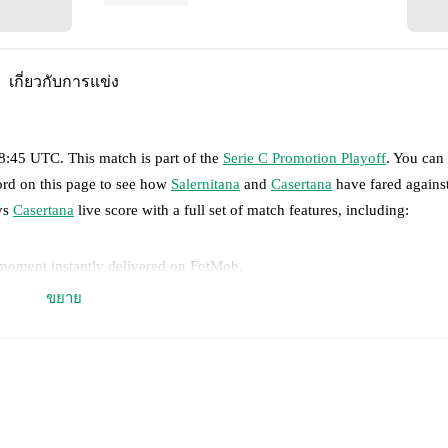
เกี่ยวกับการแข่ง
18:45 UTC
.
This match is part of the
Serie C Promotion Playoff
. You can
ord on this page to see how
Salernitana
and
Casertana
have fared agains
s
Casertana
live score with a full set of match features, including:
 moment instantly delivered on FotMob.
ขยาย
on, shots, corners, big chances created, xG, momentum, and shot maps.
 match a few days in advance while the actual lineup will be as soon as i