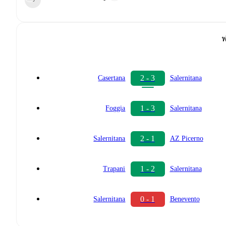
ฟ
2 - 3
Casertana
Salernitana
1 - 3
Foggia
Salernitana
2 - 1
Salernitana
AZ Picerno
1 - 2
Trapani
Salernitana
0 - 1
Salernitana
Benevento