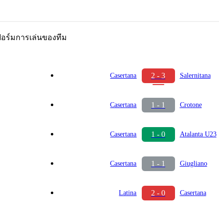
อร์มการเล่นของทีม
2 - 3
Casertana
Salernitana
1 - 1
Casertana
Crotone
1 - 0
Casertana
Atalanta U23
1 - 1
Casertana
Giugliano
2 - 0
Latina
Casertana