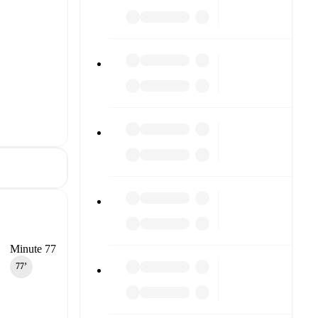
Minute 77
77‎’‎