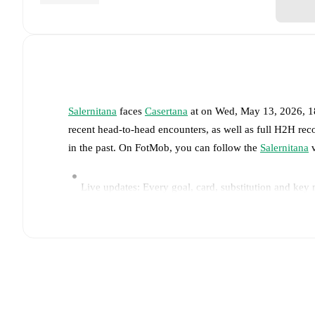
Salernitana
faces
Casertana
at
on
Wed, May 13, 2026, 
recent head-to-head encounters, as well as full H2H rec
in the past. On FotMob, you can follow the
Salernitana
v
Live updates: Every goal, card, substitution and key
Real-time extensive stats powered by Opta: Possessi
Predicted lineups and formations are available for the
announced, usually an hour ahead of the match.