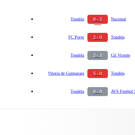
0 - 2
Tondela
Nacional
2 - 0
FC Porto
Tondela
2 - 2
Tondela
Gil Vicente
5 - 0
Vitoria de Guimaraes
Tondela
0 - 0
Tondela
AVS Futebol