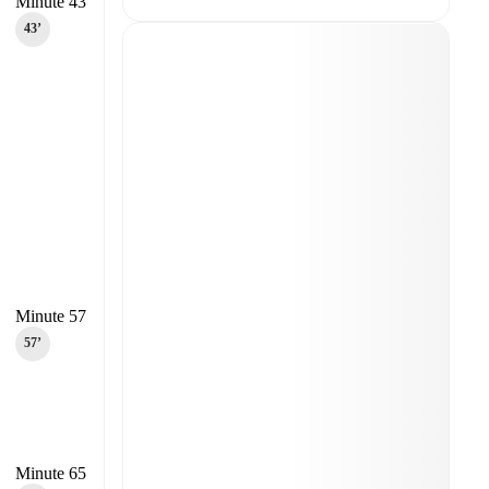
Minute 43
43‎’‎
Minute 57
57‎’‎
Minute 65