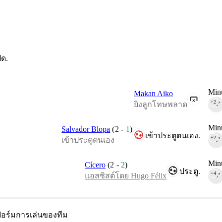
ิด.
Minu
Makan Aiko
+2
ยิงลูกโทษพลาด
90‎’‎
Minu
Salvador Blopa
(
2
-
1
)
เข้าประตูตนเอง.
+2
เข้าประตูตนเอง
90‎’‎
Minu
Cícero
(
2
-
2
)
ประตู.
+4
แอสซิสต์โดย Hugo Félix
90‎’‎
อร์มการเล่นของทีม