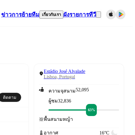
ข่าว
การย้ายทีม
ผังรายการทีวี
เกี่ยวกับเรา
Estádio José Alvalade
Lisboa, Portugal
52,095
ความจุสนาม
ติดตาม
32,836
ผู้ชม
63%
พื้นสนาม
หญ้า
อากาศ
16°C