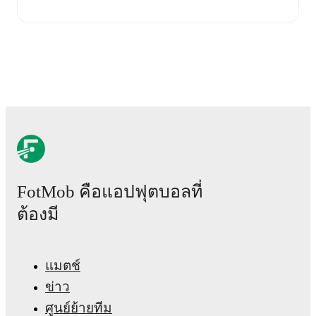
Live updates: Every goal, card, substitution and key
moment instantly delivered on FotMob.
Real-time extensive stats powered by Opta:
Possession, shots, corners, big chances created, xG,
momentum, and shot maps.
The lineups are:
Gent
(4-2-3-1)
:
Davy Roef
-
Jean-Kévin Duverne
,
Leonardo Lopes
,
Daiki Hashioka
,
Tiago Araújo
-
Tibe
De Vlieger
,
Mathias Delorge
-
Michal Skóras
,
Siebe
FotMob คือแอปฟุตบอลที่
van der Heyden
,
Hyllarion Goore
-
Wilfried Kanga
.
Union St.Gilloise
(3-4-3)
:
Kjell Scherpen
-
Kevin Mac
ต้องมี
Allister
,
Christian Burgess
,
Fedde Leysen
-
Anan
Khalaili
,
Kamiel van de Perre
,
Adem Zorgane
,
Ousseynou Niang
-
Anouar Ait El Hadj
,
Kevin
Rodríguez
,
Besfort Zeneli
.
แมตช์
ข่าว
Gent
does not have any unavailable players.
ศูนย์ย้ายทีม
Unavailable players for
Union St.Gilloise
:
Ross Sykes