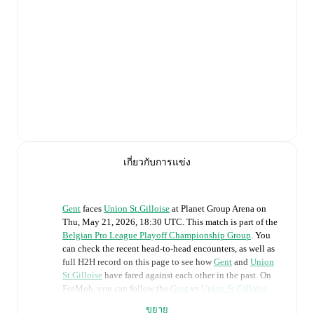
เกี่ยวกับการแข่ง
Gent
faces
Union St.Gilloise
at
Planet Group Arena
on
Thu, May 21, 2026, 18:30 UTC
.
This match is part of the
Belgian Pro League Playoff Championship Group
. You
can check the recent head-to-head encounters, as well as
full H2H record on this page to see how
Gent
and
Union
St.Gilloise
have fared against each other in the past. On
FotMob, you can follow the
Gent
vs
Union St.Gilloise
live score with a full set of match features, including:
ขยาย