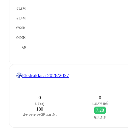
€1.8M
€1.4M
€920K
€460K
€0
Ekstraklasa
2026/2027
0
0
ประตู
แอสซิสต์
180
7.28
จำนวนนาทีที่ลงเล่น
คะแนน