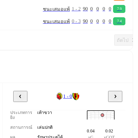
1
-
2
90
0
0
0
0
ชนะ
เสมอ
แพ้
7.9
0
-
3
90
0
0
0
0
ชนะ
เสมอ
แพ้
7.4
ถัดไป
1 - 0
ประเภทการ
เท้าขวา
ยิง
สถานการณ์
เล่นปกติ
0.04
0.02
ผล
รักษาประตูได้
xG
xGOT