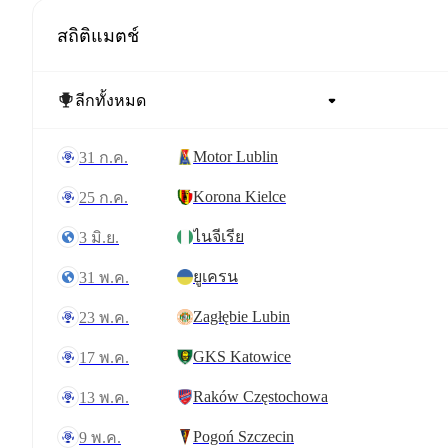
สถิติแมตช์
Motor Lublin
31 ก.ค.
Korona Kielce
25 ก.ค.
ไนจีเรีย
3 มิ.ย.
ยูเครน
31 พ.ค.
Zagłębie Lubin
23 พ.ค.
GKS Katowice
17 พ.ค.
Raków Częstochowa
13 พ.ค.
Pogoń Szczecin
9 พ.ค.