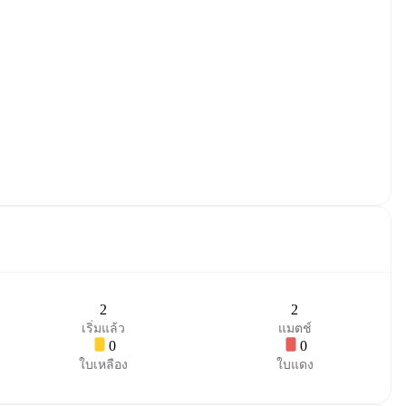
2
2
เริ่มแล้ว
แมตช์
0
0
ใบเหลือง
ใบแดง