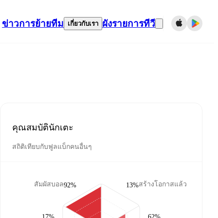
ข่าว
การย้ายทีม
ผังรายการทีวี
เกี่ยวกับเรา
คุณสมบัตินักเตะ
สถิติเทียบกับฟูลแบ็กคนอื่นๆ
สัมผัสบอล
สร้างโอกาสแล้ว
92%
13%
17%
62%