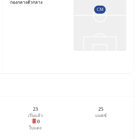
กองกลางตัวกลาง
CM
23
25
เริ่มแล้ว
แมตช์
0
ใบแดง