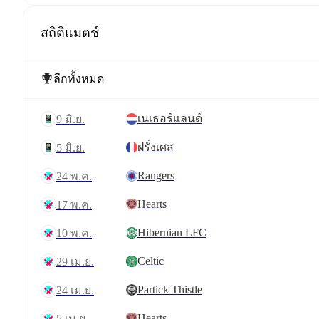
สถิติแมตช์
เนเธอร์แลนด์
9 มิ.ย.
ฝรั่งเศส
5 มิ.ย.
Rangers
24 พ.ค.
Hearts
17 พ.ค.
Hibernian LFC
10 พ.ค.
Celtic
29 เม.ย.
Partick Thistle
24 เม.ย.
Hearts
5 เม.ย.