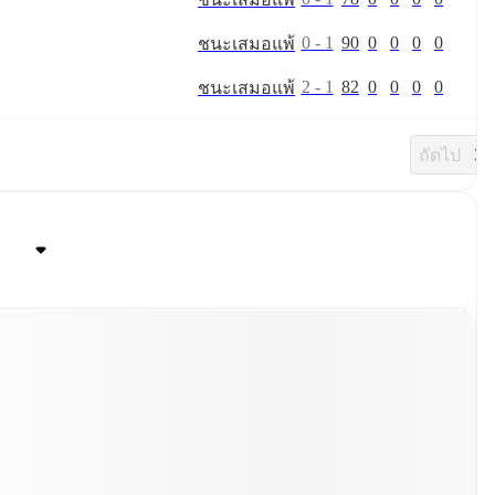
0
-
1
90
0
0
0
0
ชนะ
เสมอ
แพ้
2
-
1
82
0
0
0
0
ชนะ
เสมอ
แพ้
ถัดไป