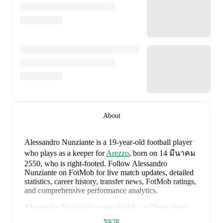
About
Alessandro Nunziante
is a 19-year-old football player
who plays as a keeper
for
Arezzo
, born on 14 มีนาคม
2550, who is right-footed
.
Follow Alessandro
Nunziante on FotMob for live match updates, detailed
statistics, career history, transfer news, FotMob ratings,
and comprehensive performance analytics.
Alessandro Nunziante
scores highly on
Clean sheets
,
Matches
,
and
Started
compared to
keepers
in the
their
ขยาย