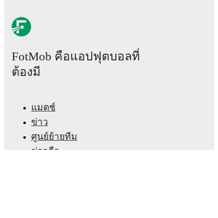
Alessandro Nunziante
is from
Italy
, and the
national
team includes
Alessio Cacciamani
,
Lorenzo Venturino
,
Niccolò Fortini
,
Gianluigi Donnarumma
,
Marco
Palestra
,
Davide Bartesaghi
,
Fabio Chiarodia
,
Luca
Lipani
,
Filippo Mané
,
Luigi Cherubini
,
Francesco
Camarda
,
Francesco Pio Esposito
,
Cher Ndour
,
Luca
FotMob คือแอปฟุตบอลที่
Koleosho
,
Giovanni Daffara
,
Luca Reggiani
,
Tommaso Berti
,
Pietro Comuzzo
,
Giacomo Faticanti
,
ต้องมี
Seydou Fini
,
Jeff Ekhator
,
Samuele Inácio
,
Matteo
Dagasso
,
Niccolò Pisilli
,
Costantino Favasuli
,
Lorenzo
Palmisani
,
and
Honest Ahanor
.
Explore each player's
page on FotMob for comprehensive statistics, match
แมตช์
history, and international career data.
ข่าว
Alessandro Nunziante
has competed in
World Cup
ศูนย์ย้ายทีม
U20
. Each league page on FotMob provides
comprehensive coverage including standings, fixtures,
ข่าวลือ
top scorers, and detailed team statistics.
ผังรายการทีวี
FotMob provides comprehensive coverage of
เกี่ยวกับเรา
Alessandro Nunziante
, including career statistics,
match-by-match ratings, transfer history, market value
สมัครงาน
trends, and detailed performance analytics.
Follow
Alessandro Nunziante to receive notifications about
โฆษณา
upcoming matches, goals, and other key events.