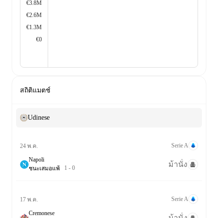
€3.8M
€2.6M
€1.3M
€0
สถิติแมตช์
Udinese
Serie A
24 พ.ค.
Napoli
ม้านั่ง
1
-
0
ชนะ
เสมอ
แพ้
Serie A
17 พ.ค.
Cremonese
ม้านั่ง