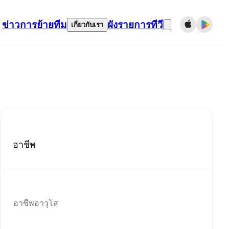
ข่าว
การย้ายทีม
ผังรายการทีวี
เกี่ยวกับเรา
อาชีพ
อาชีพอาวุโส