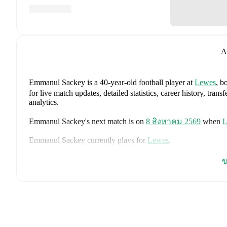
A
Emmanul Sackey
is a 40-year-old football player
at
Lewes
, b
for live match updates, detailed statistics, career history, t
analytics.
Emmanul Sackey
's next match is on
8 สิงหาคม 2569
when
L
Emmanul Sackey
currently plays for
Lewes
.
Emmanul Sackey
is from
England
, and the
national team incl
ข
John Stones
,
Marc Guéhi
,
Bukayo Saka
,
Elliot Anderson
,
Har
Dean Henderson
,
Jordan Henderson
,
Daniel Burn
,
Kobbie M
Madueke
,
Eberechi Eze
,
Ivan Toney
,
James Trafford
,
Reece 
page on FotMob for comprehensive statistics, match history, an
FotMob provides comprehensive coverage of
Emmanul Sack
history, market value trends, and detailed performance analytic