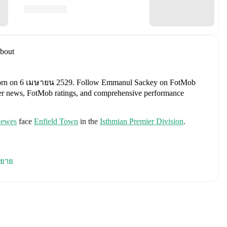
bout
orn on 6 เมษายน 2529
.
Follow Emmanul Sackey on FotMob
ransfer news, FotMob ratings, and comprehensive performance
ewes
face
Enfield Town
in the
Isthmian Premier Division
.
udes
Jordan Pickford
,
Ezri Konsa
,
Nico O'Reilly
,
Declan Rice
,
ยาย
ry Kane
,
Jude Bellingham
,
Marcus Rashford
,
Trevoh Chalobah
,
ainoo
,
Morgan Rogers
,
Anthony Gordon
,
Ollie Watkins
,
Noni
James
,
Djed Spence
,
and
Jarell Quansah
.
Explore each player's
d international career data.
ey
, including career statistics, match-by-match ratings, transfer
s.
Follow Emmanul Sackey to receive notifications about