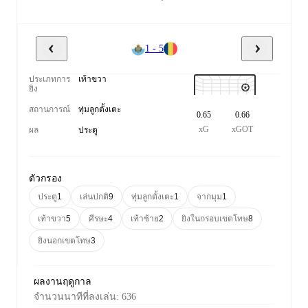
1 - 5
ประเภทการ
เท้าขวา
ยิง
สถานการณ์
ทุ่มลูกตั้งเตะ
0.65
0.66
xG
xGOT
ผล
ประตู
ตัวกรอง
1
9
1
1
ประตู
เล่นปกติ
ทุ่มลูกตั้งเตะ
จากมุม
5
4
2
8
เท้าขวา
ศีรษะ
เท้าซ้าย
ยิงในกรอบเขตโทษ
3
ยิงนอกเขตโทษ
ผลงานฤดูกาล
จำนวนนาทีที่ลงเล่น
:
636