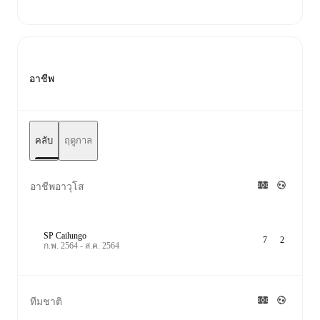
อาชีพ
คลับ
ฤดูกาล
อาชีพอาวุโส
SP Cailungo
7
2
ก.พ. 2564 - ส.ค. 2564
ทีมชาติ