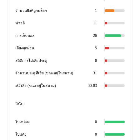
จำนวนยิงที่ถูกบล็อก
1
ฟาวล์
11
การเก็บบอล
26
เลี้ยงลูกผ่าน
5
สถิติการไม่เสียประตู
0
จำนวนประตูที่เสีย (ขณะอยู่ในสนาม)
31
xG เสีย (ขณะอยู่ในสนาม)
23.83
วินัย
ใบเหลือง
0
ใบแดง
0