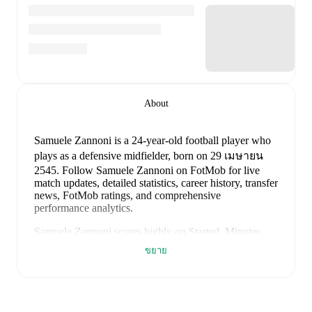
About
Samuele Zannoni
is a 24-year-old football player who
plays as a defensive midfielder
, born on 29 เมษายน
2545
.
Follow Samuele Zannoni on FotMob for live
match updates, detailed statistics, career history, transfer
news, FotMob ratings, and comprehensive
performance analytics.
Samuele Zannoni
scores highly on
Started
,
Minutes
,
and
Matches
compared to
defensive midfielders
in the
ขยาย
their league
.
Samuele Zannoni
's
8
most recent matches are shown
below. Visit each match page for full details including
lineups, match events, and advanced statistics: