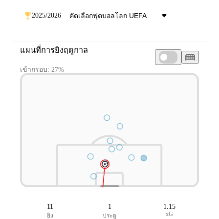
2025/2026
แผนที่การยิงฤดูกาล
เข้ากรอบ: 27%
11
1
1.15
xG
ยิง
ประตู