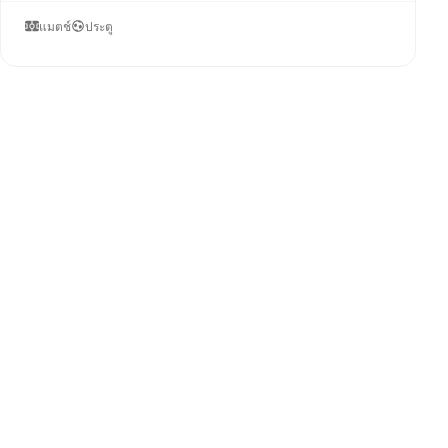
แมตช์
ประตู