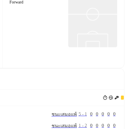
Forward
5
-
1
0
0
0
0
0
ชนะ
เสมอ
แพ้
1
-
2
0
0
0
0
0
ชนะ
เสมอ
แพ้