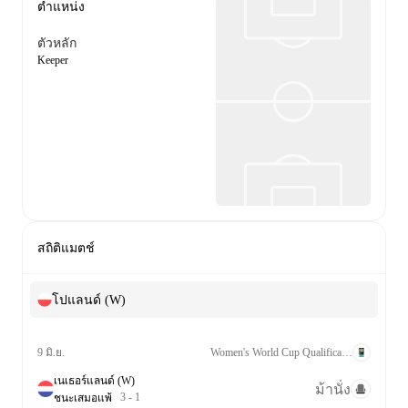
ตำแหน่ง
ตัวหลัก
Keeper
สถิติแมตช์
โปแลนด์ (W)
Women's World Cup Qualification UEFA League A Grp. 2
9 มิ.ย.
เนเธอร์แลนด์ (W)
ม้านั่ง
3
-
1
ชนะ
เสมอ
แพ้