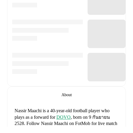
About
Nassir Maachi
is a 40-year-old football player who
plays as a forward
for
DOVO
, born on 9 กันยายน
2528
.
Follow Nassir Maachi on FotMob for live match
updates, detailed statistics, career history, transfer news,