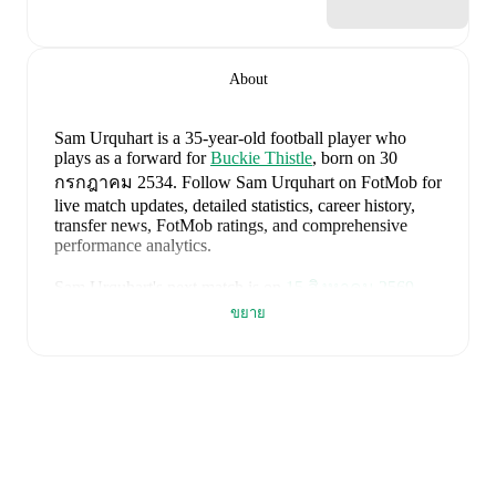
About
Sam Urquhart
is a 35-year-old football player who
plays as a forward
for
Buckie Thistle
, born on 30
กรกฎาคม 2534
.
Follow Sam Urquhart on FotMob for
live match updates, detailed statistics, career history,
transfer news, FotMob ratings, and comprehensive
performance analytics.
Sam Urquhart
's next match is on
15 สิงหาคม 2569
when
Buckie Thistle
face
Turriff United
in the
ขยาย
Highland League
.
Sam Urquhart
currently plays for
Buckie Thistle
alongside
Andy Burr
,
Callum Murray
,
Liam Batty
,
Ryan Sewell
,
Sean McIntosh
,
Darryl McHardy
,
Sam
Morrison
,
Innes McKay
,
Fraser Robertson
,
Aaron
Nicolson
,
Josh Peters
,
Fin Allen
,
Theo Simpson
,
Ross
Morrison
,
Aaron Conway
,
Ryan Fyffe
,
Ross Paterson
,
Bodhan Campbell
,
Marcus Goodall
,
and
Harry Noble
.