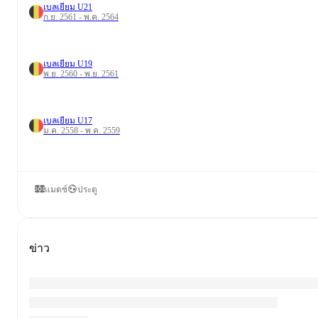
เบลเยียม U21
ก.ย. 2561 - พ.ค. 2564
เบลเยียม U19
พ.ย. 2560 - พ.ย. 2561
เบลเยียม U17
ม.ค. 2558 - พ.ค. 2559
แมตช์
ประตู
ข่าว