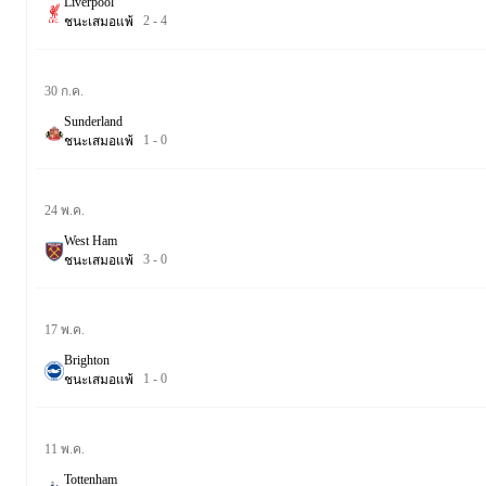
Liverpool
2
-
4
ชนะ
เสมอ
แพ้
30 ก.ค.
Sunderland
1
-
0
ชนะ
เสมอ
แพ้
24 พ.ค.
West Ham
3
-
0
ชนะ
เสมอ
แพ้
17 พ.ค.
Brighton
1
-
0
ชนะ
เสมอ
แพ้
11 พ.ค.
Tottenham