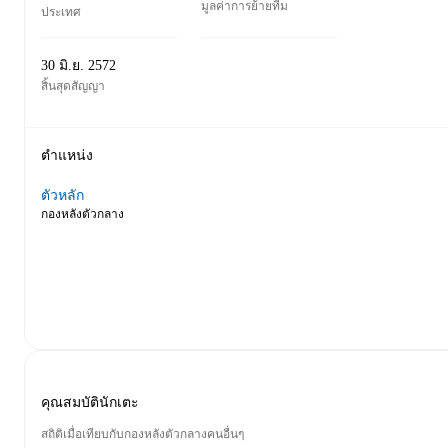
มูลค่าการย้ายทีม
ประเทศ
30 มิ.ย. 2572
สิ้นสุดสัญญา
ตำแหน่ง
ตัวหลัก
กองหลังตัวกลาง
คุณสมบัตินักเตะ
สถิติเมื่อเทียบกับกองหลังตัวกลางคนอื่นๆ