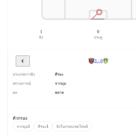
1
0
ยิง
ประตู
3 - 0
ประเภทการยิง
ศีรษะ
สถานการณ์
จากมุม
ผล
พลาด
ตัวกรอง
1
1
1
จากมุม
ศีรษะ
ยิงในกรอบเขตโทษ