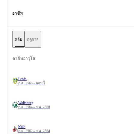
อาชีพ
คลับ
ฤดูกาล
อาชีพอาวุโส
Leeds
ก.ค. 2568 - ตอนนี้
Wolfsburg
ก.ค. 2564 - ก.ค. 2568
Köln
ส.ค. 2562 - ก.ค. 2564