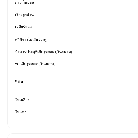
การเก็บบอล
เลี้ยงลูกผ่าน
เคลียร์บอล
สถิติการไม่เสียประตู
จำนวนประตูที่เสีย (ขณะอยู่ในสนาม)
xG เสีย (ขณะอยู่ในสนาม)
วินัย
ใบเหลือง
ใบแดง