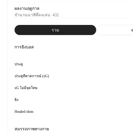
ผลงานฤดูกาล
จำนวนนาทีที่ลงเล่น
:
432
รวม
การยิงบอล
ประตู
ประตูที่คาดการณ์ (xG)
xG ไม่มีจุดโทษ
ยิง
Headed shots
สมรรถภาพทางกาย