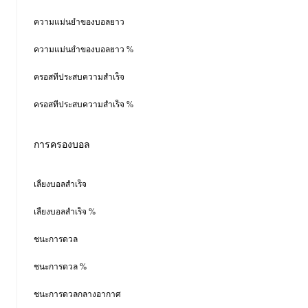
ความแม่นยำของบอลยาว
ความแม่นยำของบอลยาว %
ครอสที่ประสบความสำเร็จ
ครอสที่ประสบความสำเร็จ %
การครองบอล
เลี้ยงบอลสำเร็จ
เลี้ยงบอลสำเร็จ %
ชนะการดวล
ชนะการดวล %
ชนะการดวลกลางอากาศ