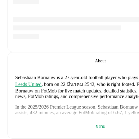
About
Sebastiaan Bornauw
is a 27-year-old football player who plays
Leeds United
, born on 22 มีนาคม 2542, who is right-footed
.
F
Bornauw on FotMob for live match updates, detailed statistics, c
news, FotMob ratings, and comprehensive performance analyti
In the
2025/2026
Premier League
season,
Sebastiaan Bornauw
assists, 432 minutes, an average FotMob rating of 6.67, 1 yell
Sebastiaan Bornauw
's
10
most recent matches are shown below
ขยาย
for full details including lineups, match events, and advanced sta