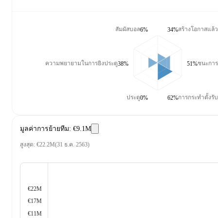
สัมผัสบอล
สร้างโอกาสแล้ว
6%
34%
ความพยายามในการยิงประตู
ชนะการ
38%
51%
ประตู
การกระทำตั้งรับ
0%
62%
มูลค่าการย้ายทีม
:
€9.1M
สูงสุด
:
€22.2M
(
31 ธ.ค. 2563
)
€22M
€17M
€11M