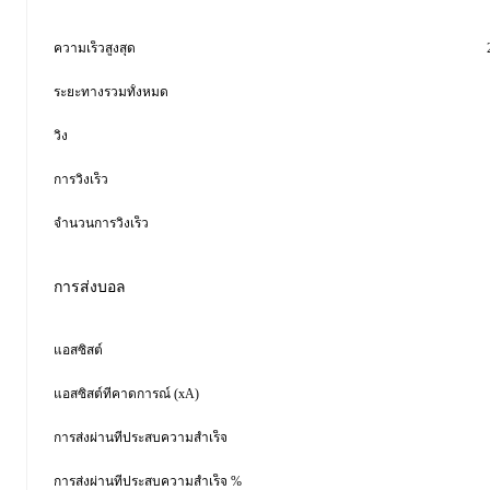
ความเร็วสูงสุด
ระยะทางรวมทั้งหมด
วิ่ง
การวิ่งเร็ว
จำนวนการวิ่งเร็ว
การส่งบอล
แอสซิสต์
แอสซิสต์ที่คาดการณ์ (xA)
การส่งผ่านที่ประสบความสำเร็จ
การส่งผ่านที่ประสบความสำเร็จ %