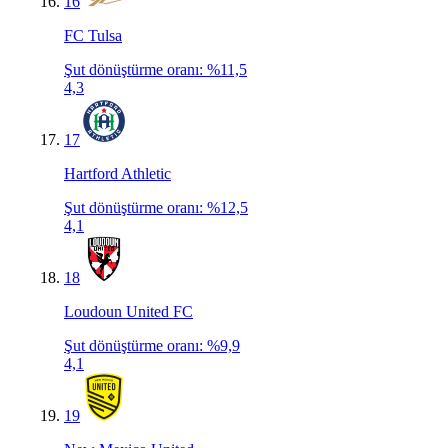
16
FC Tulsa
Şut dönüştürme oranı
:
%11,5
4,3
17
Hartford Athletic
Şut dönüştürme oranı
:
%12,5
4,1
18
Loudoun United FC
Şut dönüştürme oranı
:
%9,9
4,1
19