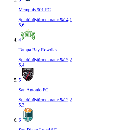
Memphis 901 FC
Şut dönüştürme oranı
:
%14,1
5,6
4
Tampa Bay Rowdies
Şut dönüştürme oranı
:
%15,2
5,4
5
San Antonio FC
Şut dönüştürme oranı
:
%12,2
5,3
6
San Diego Loyal SC