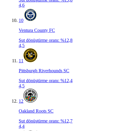
4,6
10
Ventura County FC
Şut dönüştürme oranı
:
%12,8
4,5
11
Pittsburgh Riverhounds SC
Şut dönüştürme oranı
:
%12,4
4,5
12
Oakland Roots SC
Şut dönüştürme oranı
:
%12,7
4,4