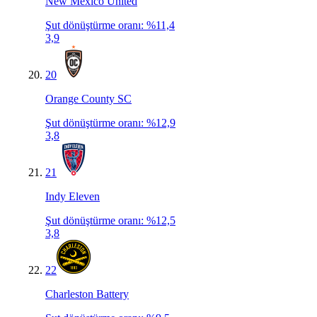
New Mexico United
Şut dönüştürme oranı
:
%11,4
3,9
20
Orange County SC
Şut dönüştürme oranı
:
%12,9
3,8
21
Indy Eleven
Şut dönüştürme oranı
:
%12,5
3,8
22
Charleston Battery