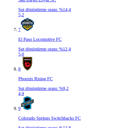
Şut dönüştürme oranı
:
%14,4
5,2
7
El Paso Locomotive FC
Şut dönüştürme oranı
:
%12,4
5,0
8
Phoenix Rising FC
Şut dönüştürme oranı
:
%9,2
4,9
9
Colorado Springs Switchbacks FC
Şut dönüştürme oranı
:
%13,8