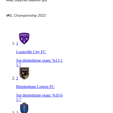
1
Louisville City FC
Şut dönüştürme oranı
:
%13,1
5,7
2
Birmingham Legion FC
Şut dönüştürme oranı
:
%10,6
5,7
3