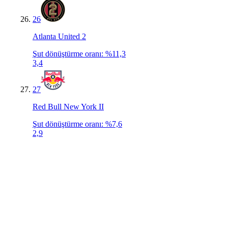
26
Atlanta United 2
Şut dönüştürme oranı
:
%11,3
3,4
27
Red Bull New York II
Şut dönüştürme oranı
:
%7,6
2,9