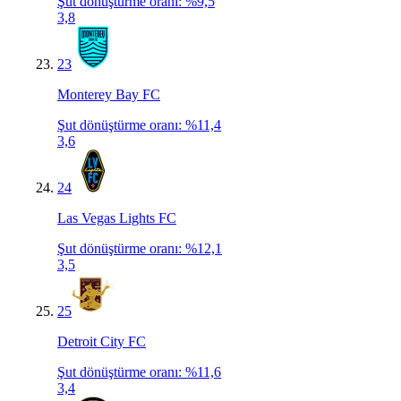
Şut dönüştürme oranı
:
%9,5
3,8
23
Monterey Bay FC
Şut dönüştürme oranı
:
%11,4
3,6
24
Las Vegas Lights FC
Şut dönüştürme oranı
:
%12,1
3,5
25
Detroit City FC
Şut dönüştürme oranı
:
%11,6
3,4