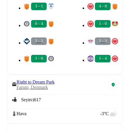
3 - 1
4 - 0
0 - 4
1 - 0
2 - 2
2 - 2
1 - 0
1 - 4
Right to Dream Park
Farum, Denmark
Seyirci
617
Hava
-3°C