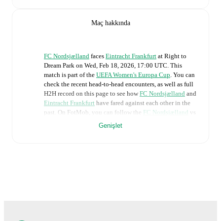
Maç hakkında
FC Nordsjælland
faces
Eintracht Frankfurt
at
Right to
Dream Park
on
Wed, Feb 18, 2026, 17:00 UTC
.
This
match is part of the
UEFA Women's Europa Cup
. You can
check the recent head-to-head encounters, as well as full
H2H record on this page to see how
FC Nordsjælland
and
Eintracht Frankfurt
have fared against each other in the
past. On FotMob, you can follow the
FC Nordsjælland
vs
Eintracht Frankfurt
live score with a full set of match
Genişlet
features, including:
Live updates: Every goal, card, substitution and key
moment instantly delivered on FotMob.
Real-time extensive stats powered by Opta:
Possession, shots, corners, big chances created, xG,
momentum, and shot maps.