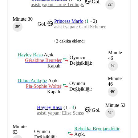
Gol.
asisti yapan: Jarne Teulings
22‎’‎
Minute 30
Princess Marfo
(
1
-
2
)
Gol.
asisti yapan: Carli Scheuer
30‎’‎
+2 dakika eklendi
Minute
Hayley Raso
Açık.
Oyuncu
46
Géraldine Reuteler
Değişikliği:
Kapalı.
46‎’‎
Minute
Dilara Açikgöz
Açık.
Oyuncu
46
Pia-Sophie Wolter
Değişikliği:
Kapalı.
46‎’‎
Minute 52
Hayley Raso
(
1
-
3
)
Gol.
asisti yapan: Elisa Senss
52‎’‎
Minute
Rebekka Brynjarsdóttir
Oyuncu
63
Açık.
Değişikliği: