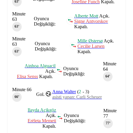
Josefine Funch
Kapalı.
63‎’‎
Minute
Alberte Mott
Açık.
Oyuncu
63
Signe Antvorskov
Değişikliği:
Kapalı.
63‎’‎
Minute
Mille Østersø
Açık.
Oyuncu
63
Cecilie Larsen
Değişikliği:
Kapalı.
63‎’‎
Minute
Ainhoa Alguacil
Oyuncu
64
Açık.
Değişikliği:
Elisa Senss
Kapalı.
64‎’‎
Minute 66
Anna Walter
(
2
-
3
)
Gol.
asisti yapan: Carli Scheuer
66‎’‎
Ilayda Açikgöz
Minute
Açık.
Oyuncu
77
Erëleta Memeti
Değişikliği:
77‎’‎
Kapalı.