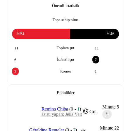
Önemli istatistik
Topa sahip olma
%54
%46
Toplam şut
11
11
İsabetli şut
6
7
Korner
3
1
Etkinlikler
Minute 5
Remina Chiba
(
0
-
1
)
Gol.
asisti yapan: Jella Veit
5‎’‎
Minute 22
Géraldine Reuteler
(
0
-
2
)