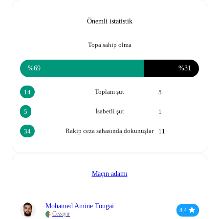
Önemli istatistik
Topa sahip olma
%69
%31
Toplam şut
14
5
İsabetli şut
5
1
Rakip ceza sahasında dokunuşlar
34
11
Maçın adamı
Mohamed Amine Tougai
8,4
Cezayir