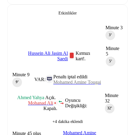
Etkinlikler
Minute 3
3‎’‎
Minute
Hussein Ali Jasim Al
Kırmızı
5
Saedi
kart!.
5‎’‎
Minute 9
Penaltı iptal edildi
VAR:
Mohamed Amine Tougai
9‎’‎
Minute
Ahmed Yahya
Açık.
Oyuncu
32
Mohanad Ali
Değişikliği:
Kapalı.
32‎’‎
+4 dakika eklendi
Mohamed Amine
Minute 45 plus