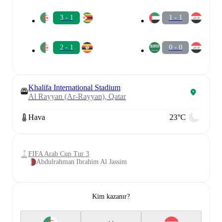
3 - 1
1 - 1
2 - 1
0 - 0
Khalifa International Stadium
Al Rayyan (Ar-Rayyan), Qatar
Hava
23°C
FIFA Arab Cup Tur 3
Abdulrahman Ibrahim Al Jassim
Kim kazanır?