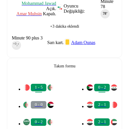
Minute
Mohammad Jawad
Oyuncu
78
Açık.
Değişikliği:
Amar Muhsin
Kapalı.
78‎’‎
+3 dakika eklendi
Minute 90 plus 3
Sarı kart.
Adam Ounas
+3
90‎’‎
Takım formu
1 - 5
0 - 2
0 - 0
2 - 1
0 - 2
2 - 1