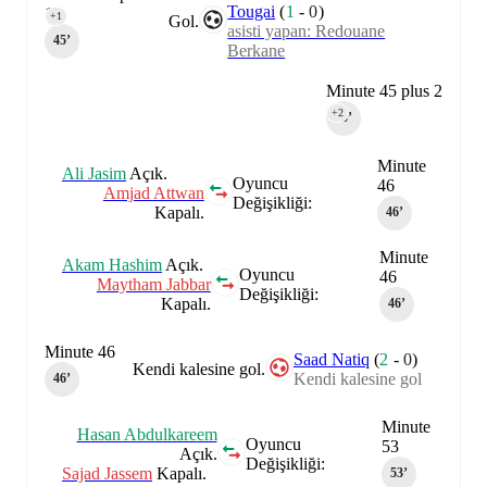
Tougai
(
1
-
0
)
1
+1
Gol.
asisti yapan: Redouane
45‎’‎
Berkane
Minute 45 plus 2
+2
45‎’‎
Minute
Ali Jasim
Açık.
Oyuncu
46
Amjad Attwan
Değişikliği:
Kapalı.
46‎’‎
Minute
Akam Hashim
Açık.
Oyuncu
46
Maytham Jabbar
Değişikliği:
Kapalı.
46‎’‎
Minute 46
Saad Natiq
(
2
-
0
)
Kendi kalesine gol.
Kendi kalesine gol
46‎’‎
Minute
Hasan Abdulkareem
Oyuncu
53
Açık.
Değişikliği:
Sajad Jassem
Kapalı.
53‎’‎