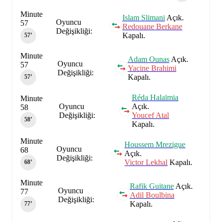
Minute
Islam Slimani
Açık.
Oyuncu
57
Redouane Berkane
Değişikliği:
Kapalı.
57‎’‎
Minute
Adam Ounas
Açık.
Oyuncu
57
Yacine Brahimi
Değişikliği:
Kapalı.
57‎’‎
Réda Halaïmia
Minute
Oyuncu
Açık.
58
Değişikliği:
Youcef Atal
58‎’‎
Kapalı.
Minute
Houssem Mrezigue
Oyuncu
68
Açık.
Değişikliği:
Victor Lekhal
Kapalı.
68‎’‎
Minute
Rafik Guitane
Açık.
Oyuncu
77
Adil Boulbina
Değişikliği:
Kapalı.
77‎’‎