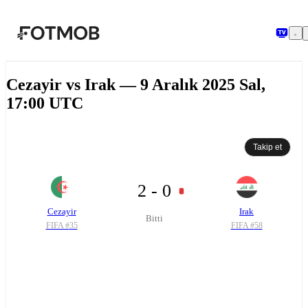
Ana içeriğe geç
Cezayir vs Irak — 9 Aralık 2025 Sal,
17:00 UTC
Takip et
2 - 0
Cezayir
Irak
Bitti
FIFA #
35
FIFA #
58